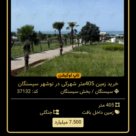
تاپ لوکیشن
خرید زمین 405متر شهرکی در نوشهر سیسنگان
سیسنگان / بخش سیسنگان
کد: 37132
405 متر
زمین داخل بافت
جنگلی
7.500 میلیارد