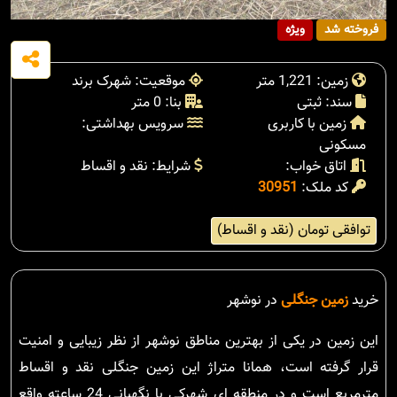
فروخته شد
ویژه
زمین: 1,221 متر
موقعیت: شهرک برند
سند: ثبتی
بنا: 0 متر
زمین با کاربری
سرویس بهداشتی:
مسکونی
اتاق خواب:
شرایط: نقد و اقساط
کد ملک:
30951
توافقی تومان (نقد و اقساط)
خرید
زمین جنگلی
در نوشهر
این زمین در یکی از بهترین مناطق نوشهر از نظر زیبایی و امنیت
قرار گرفته است، همانا متراژ این زمین جنگلی نقد و اقساط
مترمربع است و در منطقه ای شهرکی با نگهبانی 24 ساعته واقع