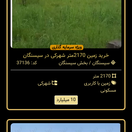
ویژه سرمایه گذاری
خرید زمین 2170متر شهرکی در سیسنگان
سیسنگان / بخش سیسنگان
کد: 37136
2170 متر
زمین با کاربری
شهرکی
مسکونی
10 میلیارد