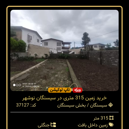
ویژه
تاپ لوکیشن
خرید زمین 315 متری در سیسنگان نوشهر
سیسنگان / بخش سیسنگان
کد: 37127
315 متر
زمین داخل بافت
جنگلی