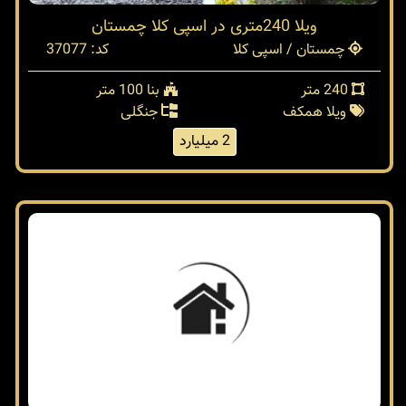
ویلا 240متری در اسپی کلا چمستان
چمستان / اسپی کلا
کد: 37077
240 متر
بنا 100 متر
ویلا همکف
جنگلی
2 میلیارد