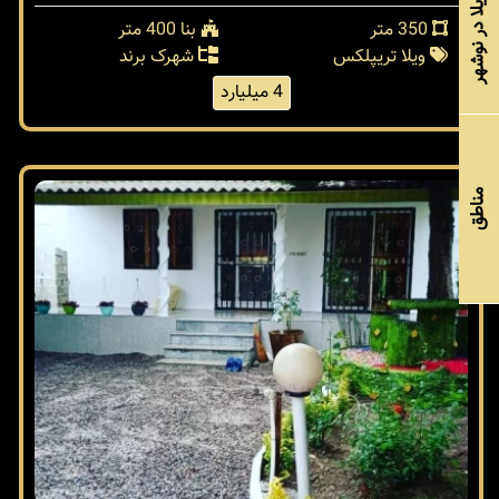
خرید ویلا در نوشهر
350 متر
بنا 400 متر
ویلا تریپلکس
شهرک برند
4 میلیارد
مناطق