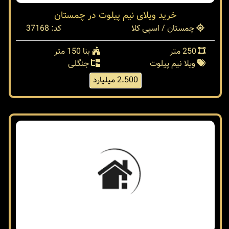
خرید ویلای نیم پیلوت در چمستان
چمستان / اسپی کلا
کد: 37168
250 متر
بنا 150 متر
ویلا نیم پیلوت
جنگلی
2.500 میلیارد