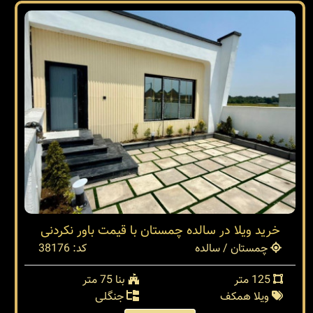
خرید ویلا در سالده چمستان با قیمت باور نکردنی
چمستان / سالده
کد: 38176
125 متر
بنا 75 متر
ویلا همکف
جنگلی