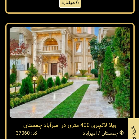
6 میلیارد
ویلا لاکچری 400 متری در امیرآباد چمستان
چمستان / امیراباد
کد: 37060