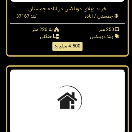
خرید ویلای دوبلکس در اناده چمستان
چمستان / اناده
کد: 37167
250 متر
بنا 220 متر
ویلا دوبلکس
جنگلی
4.500 میلیارد