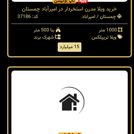
ویژه
تاپ لوکیشن
خرید ویلا مدرن استخردار در امیرآباد چمستان
چمستان / امیراباد
کد: 37186
1000 متر
بنا 500 متر
ویلا تریپلکس
شهرک برند
15 میلیارد