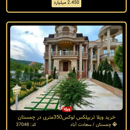
2.450 میلیارد
ویژه
خرید ویلا تریپلکس لوکس350متری در چمستان
چمستان / سعادت آباد
کد: 37048