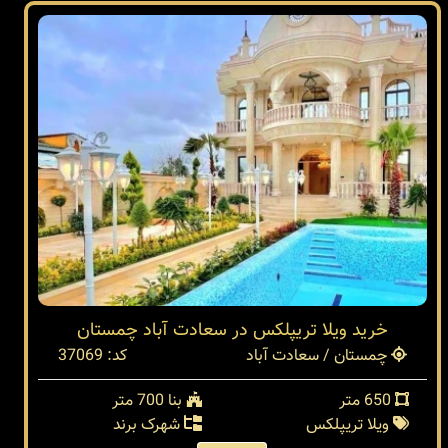
خرید ویلا تریپلکس در سعادت آباد چمستان
چمستان / سعادت آباد
کد: 37069
650 متر
بنا 700 متر
ویلا تریپلکس
شهرک برند