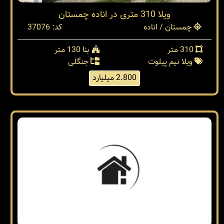
ویلا 310 متری در اناده چمستان
چمستان / اناده
کد: 37076
310 متر
بنا 130 متر
ویلا نیم پیلوت
جنگلی
2.800 میلیارد