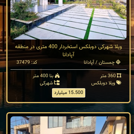
ویلا شهرکی دوبلکس استخردار 400 متری در منطقه
آپادانا
چمستان / آپادانا
کد: 37479
360 متر
بنا 400 متر
ویلا دوبلکس
شهرکی
15.500 میلیارد