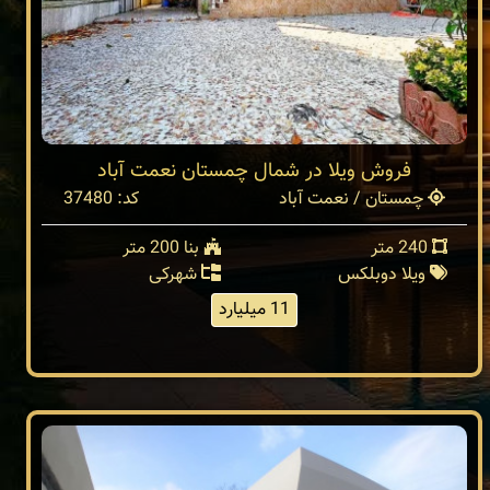
فروش ویلا در شمال چمستان نعمت آباد
چمستان / نعمت آباد
کد: 37480
240 متر
بنا 200 متر
ویلا دوبلکس
شهرکی
11 میلیارد