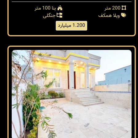
200 متر
بنا 100 متر
ویلا همکف
جنگلی
1.200 میلیارد