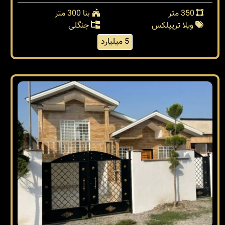
350 متر
بنا 300 متر
ویلا تریپلکس
جنگلی
5 میلیارد