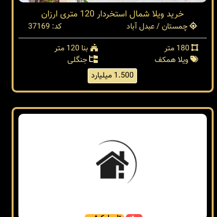
خرید ویلا شمال استخردار 120 متری ارزان
چمستان / عبدل آباد
کد: 37169
180 متر
بنا 120 متر
ویلا همکف
جنگلی
1.500 میلیارد