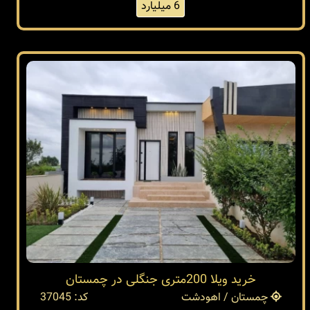
6 میلیارد
خرید ویلا 200متری جنگلی در چمستان
چمستان / اهودشت
کد: 37045