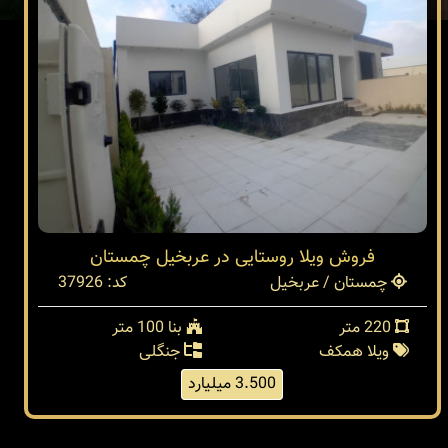
فروش ویلا روستایی در عربخیل چمستان
چمستان / عربخیل
کد: 37926
220 متر
بنا 100 متر
ویلا همکف
جنگلی
3.500 میلیارد