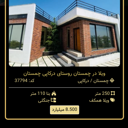
ویلا در چمستان روستای درکاپی چمستان
چمستان / درکاپی
کد: 37794
250 متر
بنا 110 متر
ویلا همکف
جنگلی
8.500 میلیارد