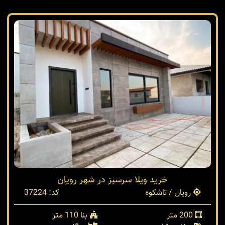
خرید ویلا سرسبز در شهر رویان
رویان / تاشکوه
کد: 37224
200 متر
بنا 110 متر