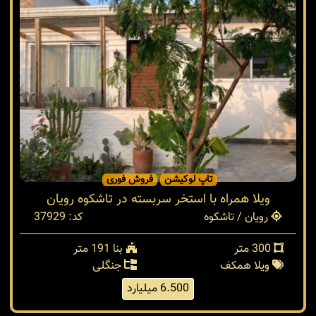
تاپ لوکیشن
فروش فوری
ویلا همراه با استخر سربسته در تاشکوه رویان
رویان / تاشکوه
کد: 37929
300 متر
بنا 191 متر
ویلا همکف
جنگلی
6.500 میلیارد