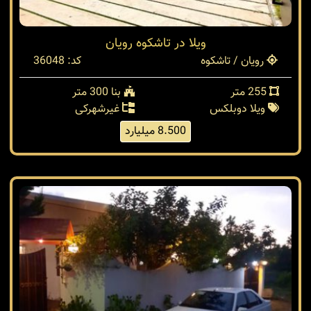
ویلا در تاشکوه رویان
رویان / تاشکوه
کد: 36048
255 متر
بنا 300 متر
ویلا دوبلکس
غیرشهرکی
8.500 میلیارد