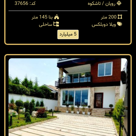
رویان / تاشکوه
کد: 37656
200 متر
بنا 145 متر
ویلا دوبلکس
ساحلی
5 میلیارد