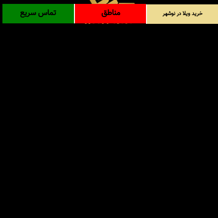
مناطق
تماس سریع
خرید ویلا در نوشهر
آدرس: شمال - مازندران - نوشهر - سیسنگان - داخل ورودی
روستای پی کلا
info@amlaaksahel.ir
جهت خرید ویلا در نوشهر با شماره های درج شده تماس
حاصل فرمایید
09124902757
-
01152170050
املاک ساحل
خرید ویلا در نوشهر
خرید ویلا در شمال
خرید زمین در شمال
خرید باغ ویلا در شمال
خرید آپارتمان در شمال
مناطق
بلاگ
جستجوی پیشرفته
ورود
درباره ما
ارتباط با ما