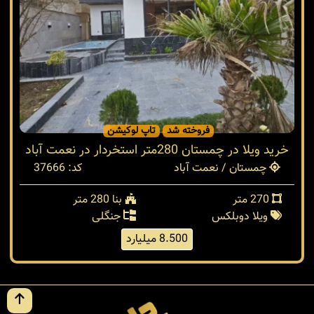
فروخته شد
تاپ لوکیشن
خرید ویلا در چمستان 280متر استخردار در نعمت آباد
چمستان / نعمت آباد
کد: 37666
270 متر
بنا 280 متر
ویلا دوبلکس
جنگلی
8.500 میلیارد