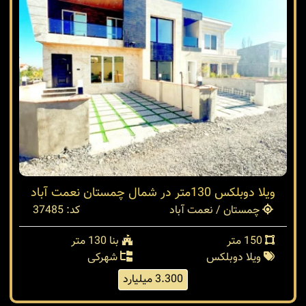
ویلا دوبلکس 130متر در شمال چمستان نعمت آباد
چمستان / نعمت آباد
کد: 37485
150 متر
بنا 130 متر
ویلا دوبلکس
شهرکی
3.300 میلیارد