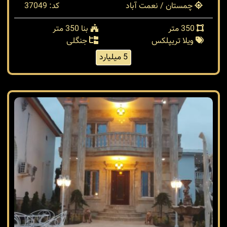
چمستان / نعمت آباد
کد: 37049
350 متر
بنا 350 متر
ویلا تریپلکس
جنگلی
5 میلیارد