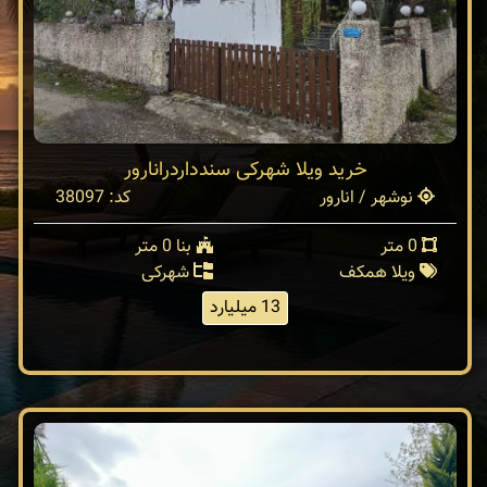
خرید ویلا شهرکی سندداردرانارور
نوشهر / انارور
کد: 38097
0 متر
بنا 0 متر
ویلا همکف
شهرکی
13 میلیارد