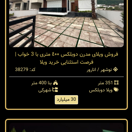
فروش ویلای مدرن دوبلکس ٤٠٠ متری با 3 خواب |
فرصت استثنایی خرید ویلا
نوشهر / انارور
کد: 38279
351 متر
بنا 400 متر
ویلا دوبلکس
شهرکی
30 میلیارد