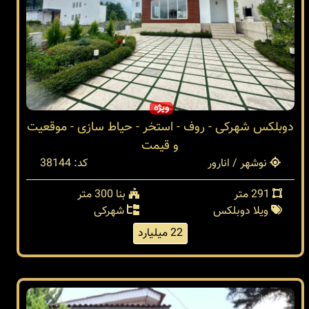
ویژه
دوبلکس شهرکی - روف - استخر - حیاط سازی - موقعیت
و قیمت
نوشهر / انارور
کد: 38144
291 متر
بنا 300 متر
ویلا دوبلکس
شهرکی
22 میلیارد