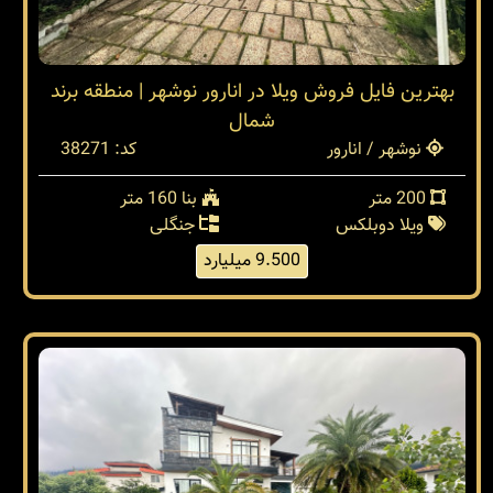
بهترین فایل فروش ویلا در انارور نوشهر | منطقه برند
شمال
نوشهر / انارور
کد: 38271
200 متر
بنا 160 متر
ویلا دوبلکس
جنگلی
9.500 میلیارد