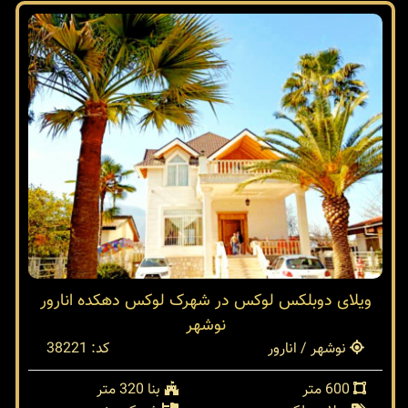
ویلای دوبلکس لوکس در شهرک لوکس دهکده انارور
نوشهر
نوشهر / انارور
کد: 38221
600 متر
بنا 320 متر