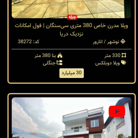
ویژه
ویلا مدرن خاص 380 متری سی‌سنگان | فول امکانات
نزدیک دریا
نوشهر / انارور
کد: 38272
330 متر
بنا 380 متر
ویلا دوبلکس
جنگلی
30 میلیارد