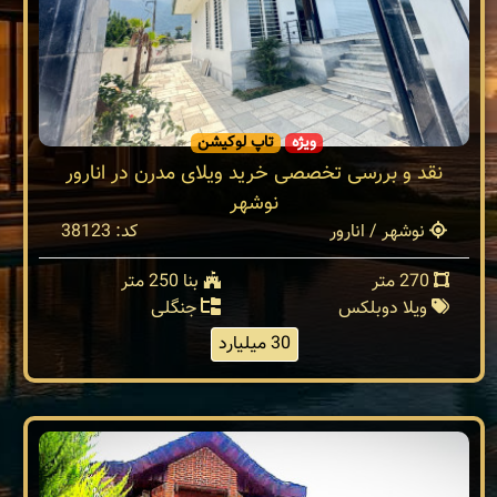
ویژه
تاپ لوکیشن
نقد و بررسی تخصصی خرید ویلای مدرن در انارور
نوشهر
نوشهر / انارور
کد: 38123
270 متر
بنا 250 متر
ویلا دوبلکس
جنگلی
30 میلیارد