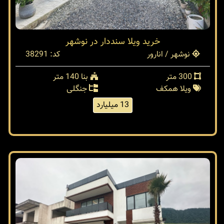
خرید ویلا سنددار در نوشهر
نوشهر / انارور
کد: 38291
300 متر
بنا 140 متر
ویلا همکف
جنگلی
13 میلیارد