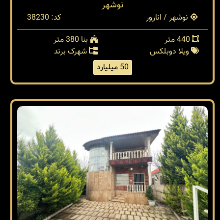
نوشهر
نوشهر / انارور
کد: 38230
440 متر
بنا 380 متر
ویلا دوبلکس
شهرک برند
50 میلیارد