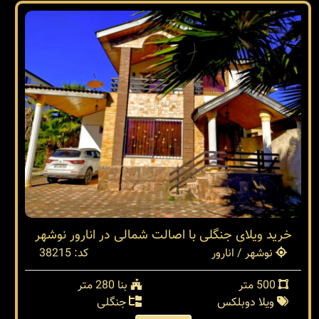
خرید ویلای جنگلی با اصالت شمالی در انارور نوشهر
نوشهر / انارور
کد: 38215
500 متر
بنا 280 متر
ویلا دوبلکس
جنگلی