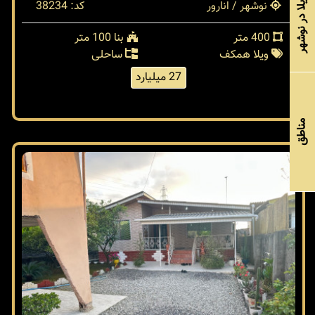
خرید ویلا در نوشهر
نوشهر / انارور
کد: 38234
400 متر
بنا 100 متر
ویلا همکف
ساحلی
27 میلیارد
مناطق