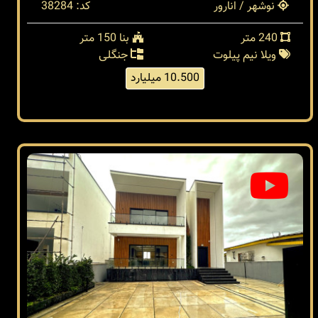
نوشهر / انارور
کد: 38284
240 متر
بنا 150 متر
ویلا نیم پیلوت
جنگلی
10.500 میلیارد