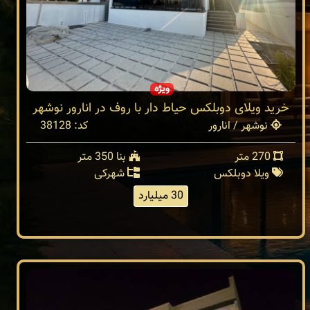
ویژه
خرید ویلای دوبلکس حیاط دار با روف در انارور نوشهر
نوشهر / انارور
کد: 38128
270 متر
بنا 350 متر
ویلا دوبلکس
شهرکی
30 میلیارد