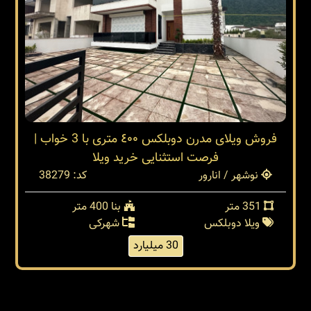
فروش ویلای مدرن دوبلکس ٤٠٠ متری با 3 خواب |
فرصت استثنایی خرید ویلا
نوشهر / انارور
کد: 38279
351 متر
بنا 400 متر
ویلا دوبلکس
شهرکی
30 میلیارد