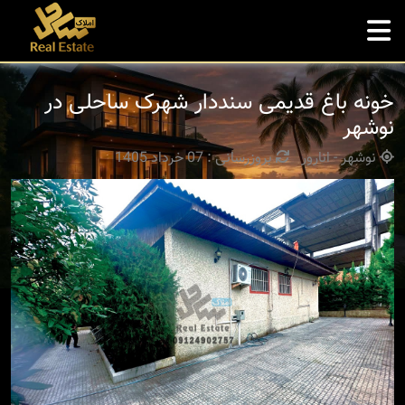
خونه باغ قدیمی سنددار شهرک ساحلی در
نوشهر
نوشهر - انارور
بروزرسانی : 07 خرداد 1405