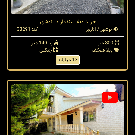
خرید ویلا سنددار در نوشهر
نوشهر / انارور
کد: 38291
300 متر
بنا 140 متر
ویلا همکف
جنگلی
13 میلیارد