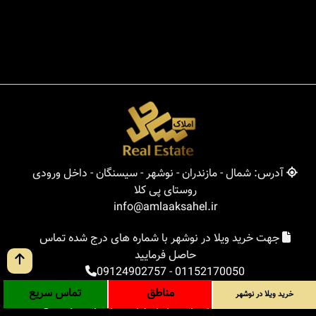
آدرس: شمال - مازندران - نوشهر - سیسنگان - داخل ورودی
روستای پی کلا
info@amlaaksahel.ir
جهت خرید ویلا در نوشهر با شماره های درج شده تماس
حاصل فرمایید
09124902757
-
01152170050
مناطق
تماس سریع
خرید ویلا در نوشهر
املاک ساحل
خرید ویلا در نوشهر
خرید ویلا در شمال