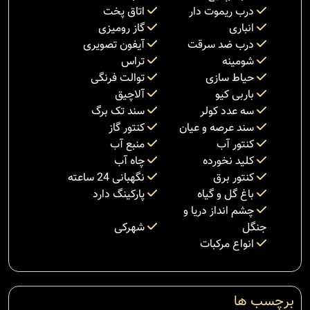
درب ریموت دار
اتاق پخت
انباری
گاز رومیزی
درب ضد سرقت
آیفون تصویری
شومینه
تراس
حیاط سازی
توالت فرنگی
باربی کیو
آلاچیق
سه عدد کولر
سند تک برگ
سند عرصه و عیان
کنتور گاز
کنتور آب
منبع آب
کلید نخورده
چاه آب
کنتور برق
نگهبانی 24 ساعته
باغ گل و گیاه
پارکینگ دارد
چشم انداز دریا و
جنگل
شهرکی
انواع مرکبات
برچسب ها