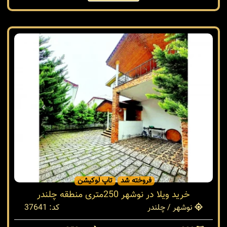
250 متر
بنا 100 متر
ویلا دوبلکس
شهرکی
6.500 میلیارد
فروخته شد
تاپ لوکیشن