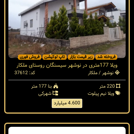
فروخته شد
زیر قیمت بازار
تاپ لوکیشن
فروش فوری
ویلا 177متری در نوشهر سیسنگان روستای ملکار
نوشهر / ملکار
کد: 37612
220 متر
بنا 177 متر
ویلا نیم پیلوت
شهرکی
4.600 میلیارد