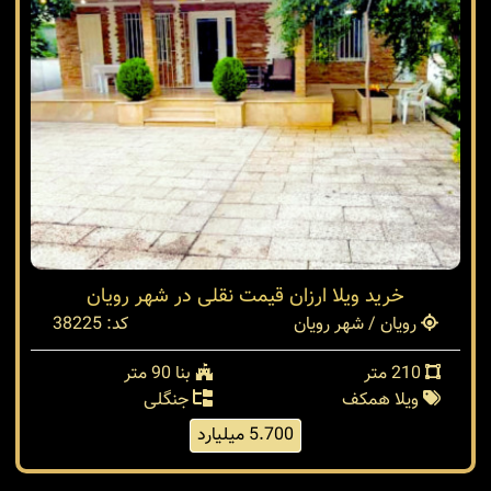
خرید ویلا ارزان قیمت نقلی در شهر رویان
رویان / شهر رویان
کد: 38225
210 متر
بنا 90 متر
ویلا همکف
جنگلی
5.700 میلیارد