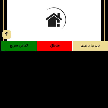
مناطق
تماس سریع
خرید ویلا در نوشهر
تاپ لوکیشن
فروش فوری
خرید ویلا ساحلی نقلی در نوشهر روستای چلندر
نوشهر / چلندر
کد: 37593
298 متر
بنا 80 متر