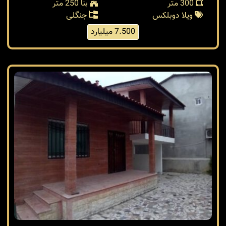
خرید ویلا در نوشهر 250متری منطقه چلندر
نوشهر / چلندر
کد: 37641
300 متر
بنا 250 متر
ویلا دوبلکس
جنگلی
7.500 میلیارد