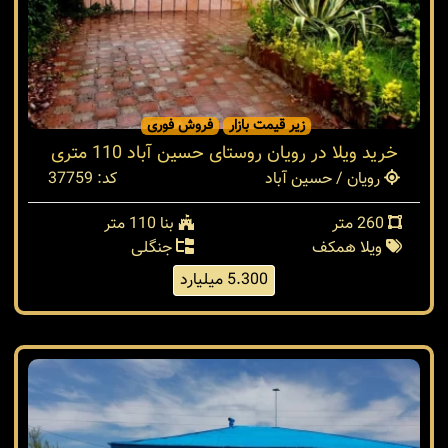
زیر قیمت بازار
فروش فوری
خرید ویلا در رویان روستای حسین آباد 110 متری
رویان / حسین آباد
کد: 37759
260 متر
بنا 110 متر
ویلا همکف
جنگلی
5.300 میلیارد