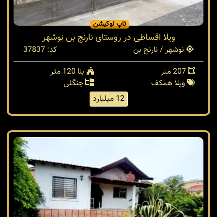
تاپ لوکیشن
ویلا اقساطی در روستای نارنج بن نوشهر
نوشهر / نارنج بن
کد: 37837
207 متر
بنا 120 متر
ویلا همکف
جنگلی
12 میلیارد