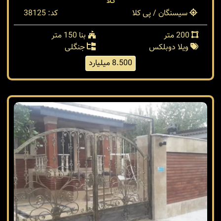
کلا
سیسنگان / پی کلا
کد: 38125
200 متر
بنا 150 متر
ویلا دوبلکس
جنگلی
8.500 میلیارد