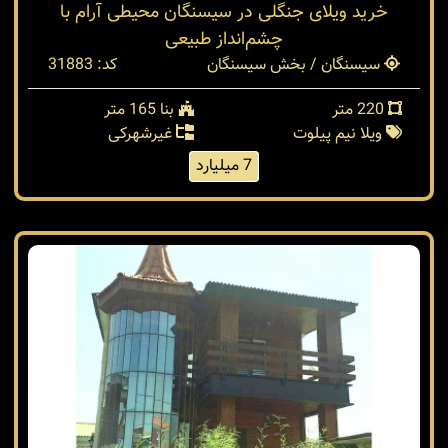
خرید ویلای جنگلی در سیسنگان محیطی آرام با
چشم‌انداز طبیعی
سیسنگان / بخش سیسنگان
کد: 31883
220 متر
بنا 165 متر
ویلا نیم پیلوت
غیرشهرکی
7 میلیارد