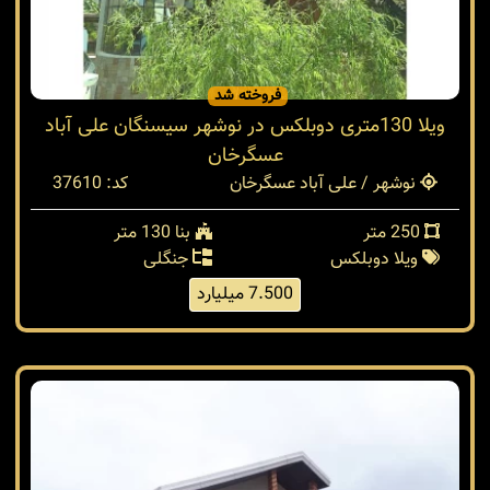
فروخته شد
ویلا 130متری دوبلکس در نوشهر سیسنگان علی آباد
عسگرخان
نوشهر / علی آباد عسگرخان
کد: 37610
250 متر
بنا 130 متر
ویلا دوبلکس
جنگلی
7.500 میلیارد