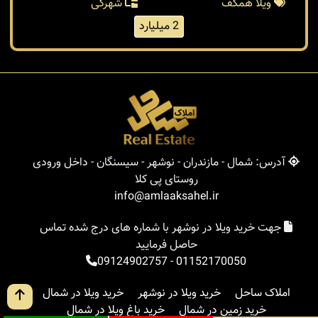
ویلا همکف
شهرکی
2 میلیارد
آدرس: شمال - مازندران - نوشهر - سیسنگان - داخل ورودی
روستای پی کلا
info@amlaaksahel.ir
جهت خرید ویلا در نوشهر با شماره های درج شده تماس
حاصل فرمایید
09124902757
-
01152170050
املاک ساحل
خرید ویلا در نوشهر
خرید ویلا در شمال
خرید زمین در شمال
خرید باغ ویلا در شمال