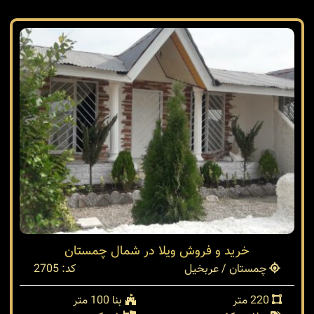
خرید و فروش ویلا در شمال چمستان
چمستان / عربخیل
کد: 2705
220 متر
بنا 100 متر