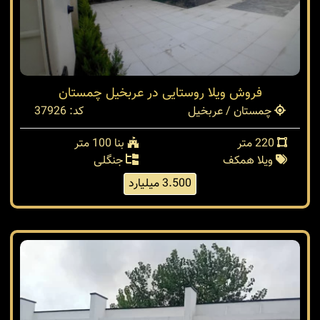
فروش ویلا روستایی در عربخیل چمستان
چمستان / عربخیل
کد: 37926
220 متر
بنا 100 متر
ویلا همکف
جنگلی
3.500 میلیارد