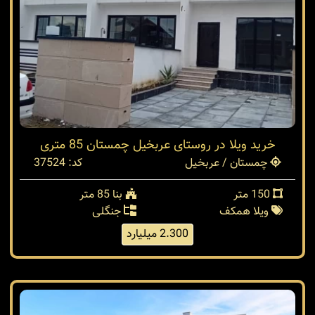
خرید ویلا در روستای عربخیل چمستان 85 متری
چمستان / عربخیل
کد: 37524
150 متر
بنا 85 متر
ویلا همکف
جنگلی
2.300 میلیارد