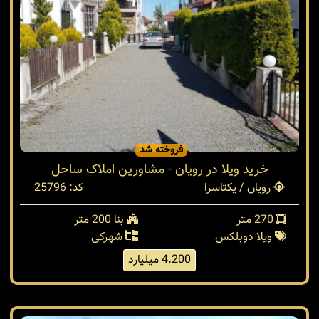
فروخته شد
خرید ویلا در رویان - مشاورین املاک ساحل
رویان / یکتاسرا
کد: 25796
270 متر
بنا 200 متر
ویلا دوبلکس
شهرکی
4.200 میلیارد