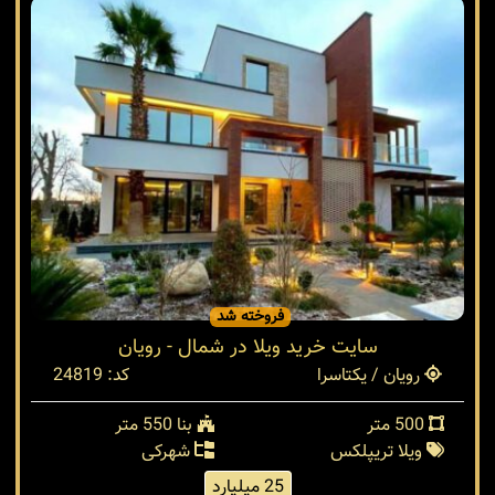
فروخته شد
سایت خرید ویلا در شمال - رویان
رویان / یکتاسرا
کد: 24819
500 متر
بنا 550 متر
ویلا تریپلکس
شهرکی
25 میلیارد