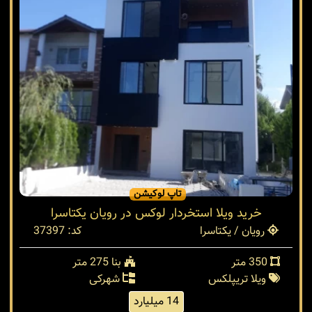
تاپ لوکیشن
خرید ویلا استخردار لوکس در رویان یکتاسرا
رویان / یکتاسرا
کد: 37397
350 متر
بنا 275 متر
ویلا تریپلکس
شهرکی
14 میلیارد