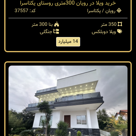
خرید ویلا در رویان 300متری روستای یکتاسرا
رویان / یکتاسرا
کد: 37557
350 متر
بنا 300 متر
ویلا دوبلکس
جنگلی
14 میلیارد