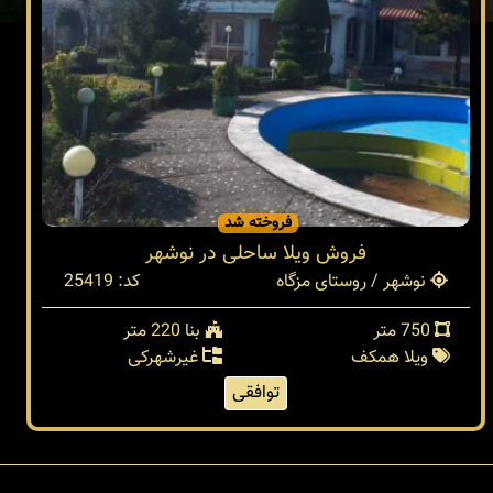
فروخته شد
فروش ویلا ساحلی در نوشهر
نوشهر / روستای مزگاه
کد: 25419
750 متر
بنا 220 متر
ویلا همکف
غیرشهرکی
توافقی