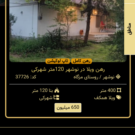
مناطق
رهن کامل
تاپ لوکیشن
رهن ویلا در نوشهر 120متر شهرکی
نوشهر / روستای مزگاه
کد: 37726
400 متر
بنا 120 متر
ویلا همکف
شهرکی
650 میلیون