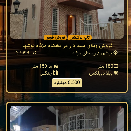
تاپ لوکیشن
فروش فوری
فروش ویلای سند دار در دهکده مزگاه نوشهر
نوشهر / روستای مزگاه
کد: 37998
180 متر
بنا 150 متر
ویلا دوبلکس
جنگلی
6.500 میلیارد