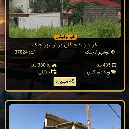
تاپ لوکیشن
خرید ویلا جنگلی در نوشهر چلک
نوشهر / چلک
کد: 37824
435 متر
بنا 380 متر
ویلا دوبلکس
جنگلی
45 میلیارد