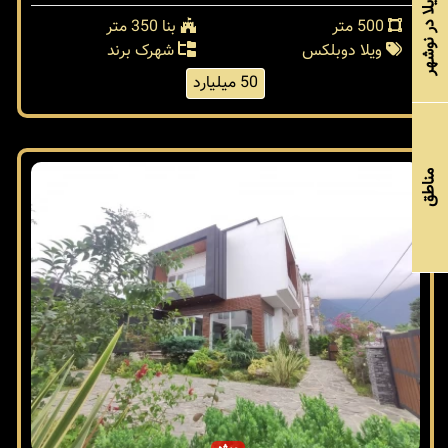
خرید ویلا در نوشهر
500 متر
بنا 350 متر
ویلا دوبلکس
شهرک برند
50 میلیارد
مناطق