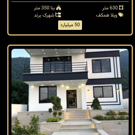
630 متر
بنا 350 متر
ویلا همکف
شهرک برند
50 میلیارد