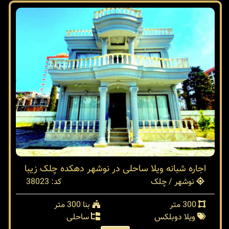
اجاره شبانه ویلا ساحلی در نوشهر دهکده چلک زیبا
نوشهر / چلک
کد: 38023
300 متر
بنا 300 متر
ویلا دوبلکس
ساحلی