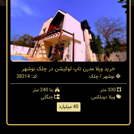
خرید ویلا مدرن تاپ لوکیشن در چلک نوشهر
نوشهر / چلک
کد: 38214
330 متر
بنا 240 متر
ویلا دوبلکس
جنگلی
40 میلیارد