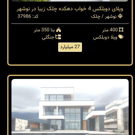
ویلای دوبلکس 4 خواب دهکده چلک زیبا در نوشهر
نوشهر / چلک
کد: 37986
400 متر
بنا 350 متر
ویلا دوبلکس
جنگلی
27 میلیارد