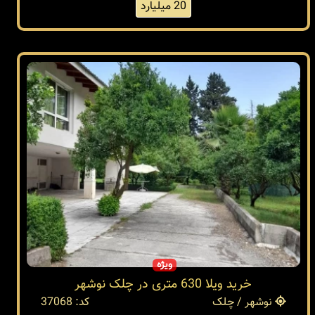
20 میلیارد
ویژه
خرید ویلا 630 متری در چلک نوشهر
نوشهر / چلک
کد: 37068