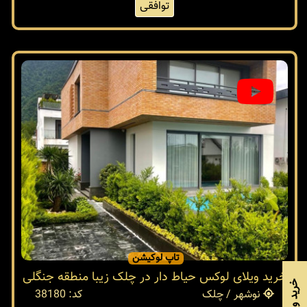
توافقی
تاپ لوکیشن
خرید ویلای لوکس حیاط دار در چلک زیبا منطقه جنگلی
نوشهر / چلک
کد: 38180