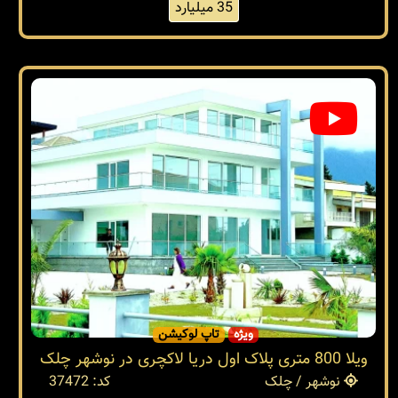
35 میلیارد
ویژه
تاپ لوکیشن
ویلا 800 متری پلاک اول دریا لاکچری در نوشهر چلک
نوشهر / چلک
کد: 37472