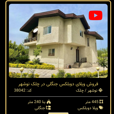
فروش ویلای دوبلکس جنگلی در چلک نوشهر
نوشهر / چلک
کد: 38042
445 متر
بنا 240 متر
ویلا دوبلکس
جنگلی