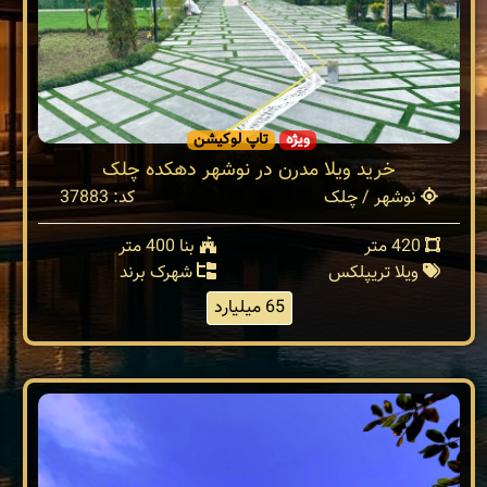
ویژه
تاپ لوکیشن
خرید ویلا مدرن در نوشهر دهکده چلک
نوشهر / چلک
کد: 37883
420 متر
بنا 400 متر
ویلا تریپلکس
شهرک برند
65 میلیارد