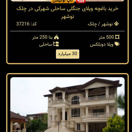
ویژه
تاپ لوکیشن
خرید باغچه ویلای جنگلی ساحلی شهرکی در چلک
نوشهر
نوشهر / چلک
کد: 37216
500 متر
بنا 250 متر
ویلا دوبلکس
ساحلی
30 میلیارد