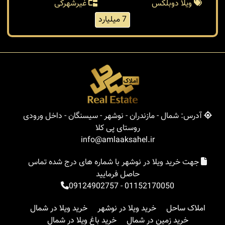
ویلا دوبلکس
غیرشهرکی
7 میلیارد
آدرس: شمال - مازندران - نوشهر - سیسنگان - داخل ورودی
روستای پی کلا
info@amlaaksahel.ir
جهت خرید ویلا در نوشهر با شماره های درج شده تماس
حاصل فرمایید
09124902757
-
01152170050
املاک ساحل
خرید ویلا در نوشهر
خرید ویلا در شمال
خرید زمین در شمال
خرید باغ ویلا در شمال