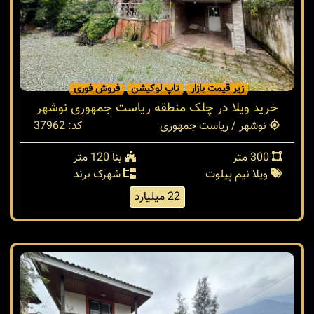
زیر قیمت بازار
تاپ لوکیشن
فروش فوری
خرید ویلا در چلک منطقه ریاست جمهوری نوشهر
نوشهر / ریاست جمهوری
کد: 37962
300 متر
بنا 120 متر
ویلا نیم پیلوت
شهرک برند
22 میلیارد