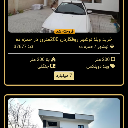
فروخته شد
خرید ویلا نوشهر روفگاردن 200متری در حمزه ده
نوشهر / حمزه ده
کد: 37677
200 متر
بنا 200 متر
ویلا دوبلکس
جنگلی
7 میلیارد