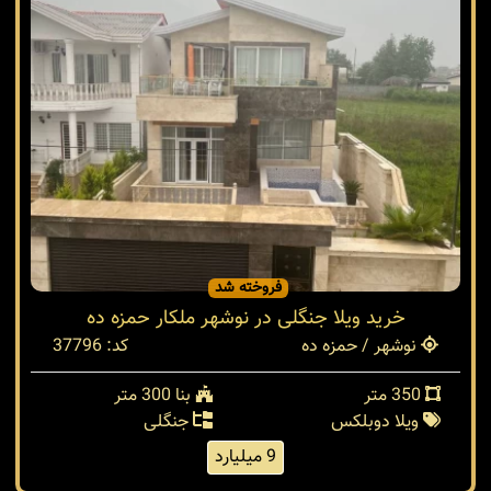
فروخته شد
خرید ویلا جنگلی در نوشهر ملکار حمزه ده
نوشهر / حمزه ده
کد: 37796
350 متر
بنا 300 متر
ویلا دوبلکس
جنگلی
9 میلیارد