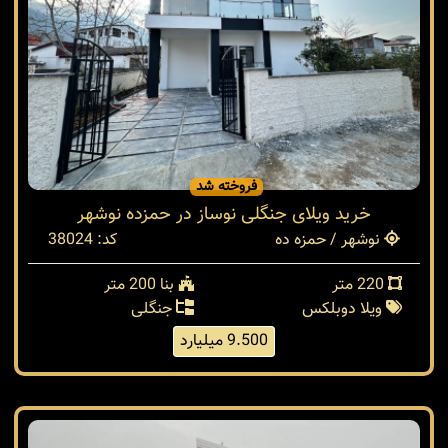
فروخته شد
خرید ویلای جنگلی نوساز در حمزده نوشهر
نوشهر / حمزه ده
کد: 38024
220 متر
بنا 200 متر
ویلا دوبلکس
جنگلی
9.500 میلیارد