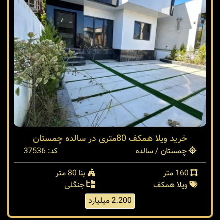
خرید ویلا همکف 80متری در سالده چمستان
چمستان / سالده
کد: 37536
160 متر
بنا 80 متر
ویلا همکف
جنگلی
2.200 میلیارد