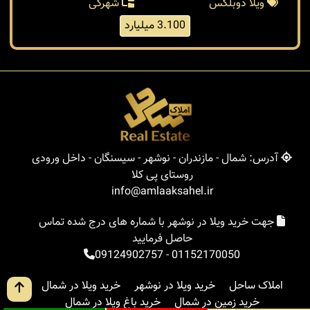
ویلا دوبلکس
شهرکی
3.100 میلیارد
آدرس: شمال - مازندران - نوشهر - سیسنگان - داخل ورودی
روستای پی کلا
info@amlaaksahel.ir
جهت خرید ویلا در نوشهر با شماره های درج شده تماس
حاصل فرمایید
09124902757
-
01152170050
املاک ساحل
خرید ویلا در نوشهر
خرید ویلا در شمال
خرید زمین در شمال
خرید باغ ویلا در شمال