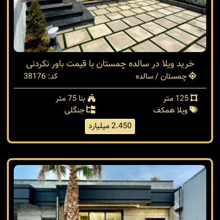
خرید ویلا در سالده چمستان با قیمت باور نکردنی
چمستان / سالده
کد: 38176
125 متر
بنا 75 متر
ویلا همکف
جنگلی
2.450 میلیارد