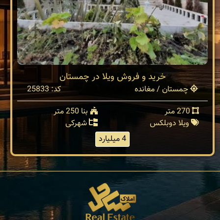
خرید و فروش ویلا در چمستان
چمستان / مغانده
کد: 25833
270 متر
بنا 250 متر
ویلا دوبلکس
شهرکی
4 میلیارد