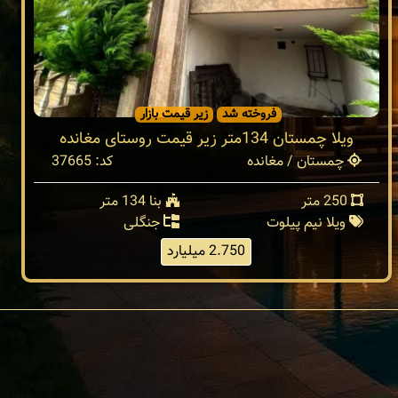
فروخته شد
زیر قیمت بازار
ویلا چمستان 134متر زیر قیمت روستای مغانده
چمستان / مغانده
کد: 37665
250 متر
بنا 134 متر
ویلا نیم پیلوت
جنگلی
2.750 میلیارد