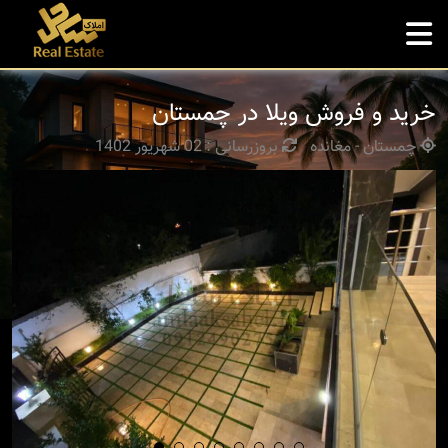
خرید و فروش ویلا در چمستان
چمستان - مغانده
بروزرسانی : 02 شهریور 1402