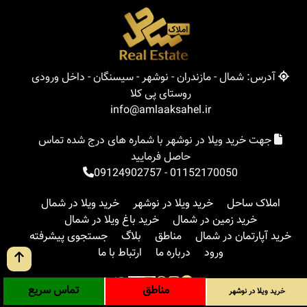
آدرس: شمال - مازندران - نوشهر - سیسنگان - داخل ورودی
روستای پی کلا
info@amlaaksahel.ir
جهت خرید ویلا در نوشهر با شماره های درج شده تماس
حاصل فرمایید
09124902757
-
01152170050
املاک ساحل
خرید ویلا در نوشهر
خرید ویلا در شمال
خرید زمین در شمال
خرید باغ ویلا در شمال
خرید آپارتمان در شمال
مناطق
بلاگ
جستجوی پیشرفته
ورود
درباره ما
ارتباط با ما
مناطق
تماس سریع
خرید ویلا در نوشهر