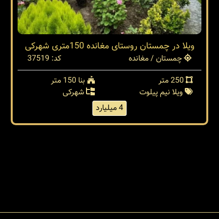
ویلا در چمستان روستای مغانده 150متری شهرکی
چمستان / مغانده
کد: 37519
250 متر
بنا 150 متر
ویلا نیم پیلوت
شهرکی
4 میلیارد