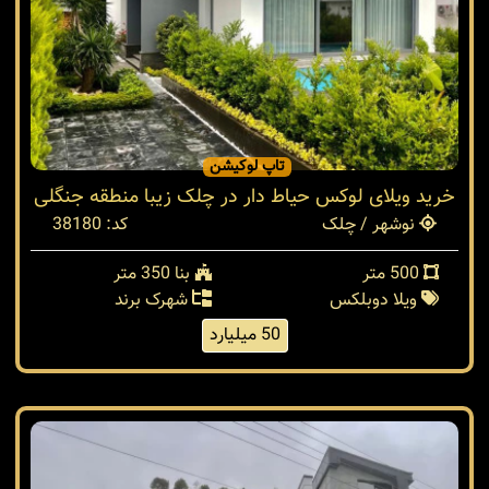
تاپ لوکیشن
خرید ویلای لوکس حیاط دار در چلک زیبا منطقه جنگلی
نوشهر / چلک
کد: 38180
500 متر
بنا 350 متر
ویلا دوبلکس
شهرک برند
50 میلیارد