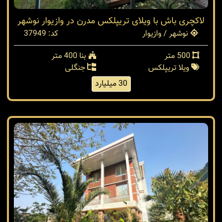
لاکچری باش با ویلای تریپلکس مدرن در وازیوار نوشهر
نوشهر / وازیوار
کد: 37949
500 متر
بنا 400 متر
ویلا تریپلکس
جنگلی
30 میلیارد