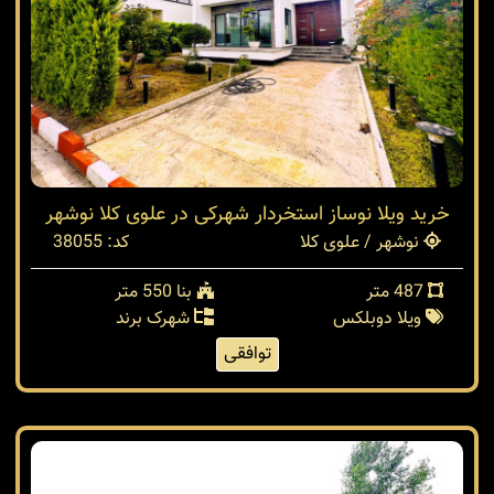
خرید ویلا نوساز استخردار شهرکی در علوی کلا نوشهر
نوشهر / علوی کلا
کد: 38055
487 متر
بنا 550 متر
ویلا دوبلکس
شهرک برند
توافقی