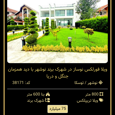
ویلا فورلکس نوساز در شهرک برند نوشهر با دید همزمان
جنگل و دریا
نوشهر / توسکا
کد: 38171
800 متر
بنا 600 متر
ویلا تریپلکس
شهرک برند
75 میلیارد