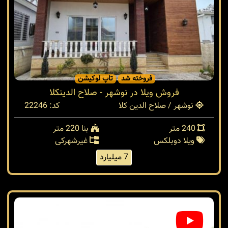
فروخته شد
تاپ لوکیشن
فروش ویلا در نوشهر - صلاح الدینکلا
نوشهر / صلاح الدین کلا
کد: 22246
240 متر
بنا 220 متر
ویلا دوبلکس
غیرشهرکی
7 میلیارد