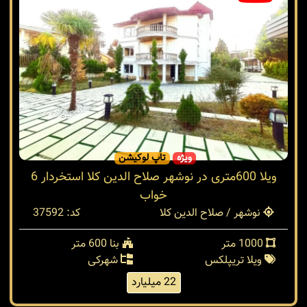
ویژه
تاپ لوکیشن
ویلا 600متری در نوشهر صلاح الدین کلا استخردار 6
خواب
نوشهر / صلاح الدین کلا
کد: 37592
1000 متر
بنا 600 متر
ویلا تریپلکس
شهرکی
22 میلیارد