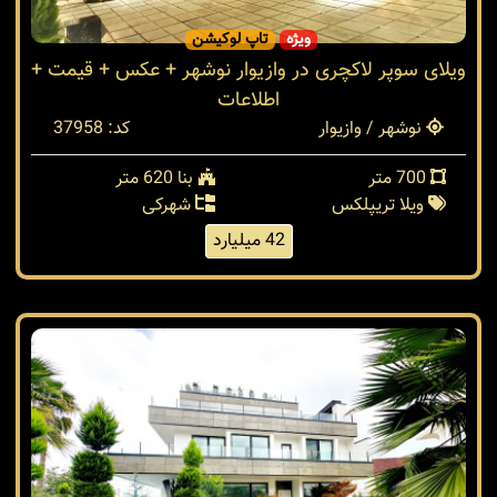
ویژه
تاپ لوکیشن
ویلای سوپر لاکچری در وازیوار نوشهر + عکس + قیمت +
اطلاعات
نوشهر / وازیوار
کد: 37958
700 متر
بنا 620 متر
ویلا تریپلکس
شهرکی
42 میلیارد