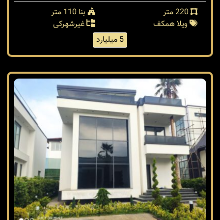
220 متر
بنا 110 متر
ویلا همکف
غیرشهرکی
5 میلیارد