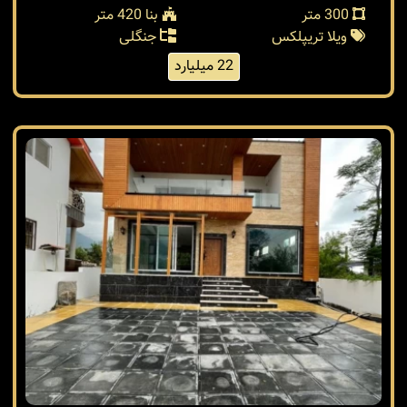
300 متر
بنا 420 متر
ویلا تریپلکس
جنگلی
22 میلیارد