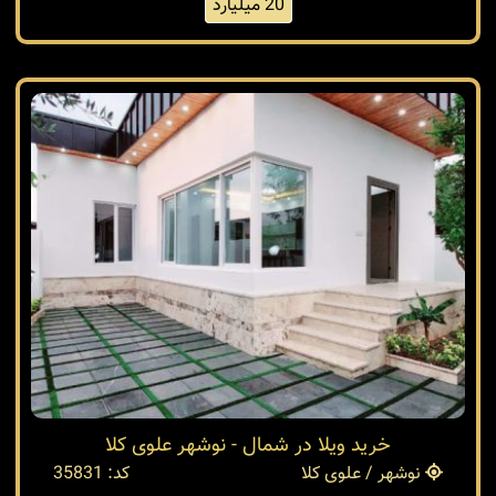
20 میلیارد
خرید ویلا در شمال - نوشهر علوی کلا
نوشهر / علوی کلا
کد: 35831