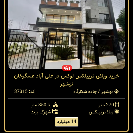
ویژه
خرید ویلای تریپلکس لوکس در علی آباد عسگرخان
نوشهر
نوشهر / جاده شکارگاه
کد: 37315
270 متر
بنا 350 متر
ویلا تریپلکس
شهرک برند
14 میلیارد