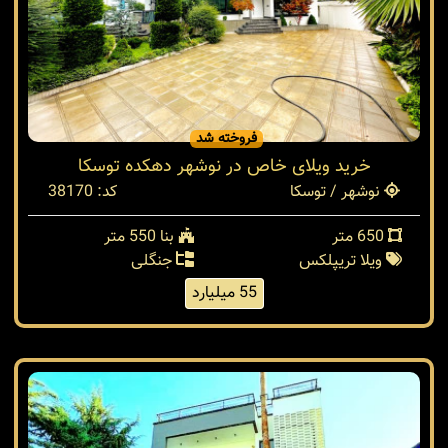
فروخته شد
خرید ویلای خاص در نوشهر دهکده توسکا
نوشهر / توسکا
کد: 38170
650 متر
بنا 550 متر
ویلا تریپلکس
جنگلی
55 میلیارد