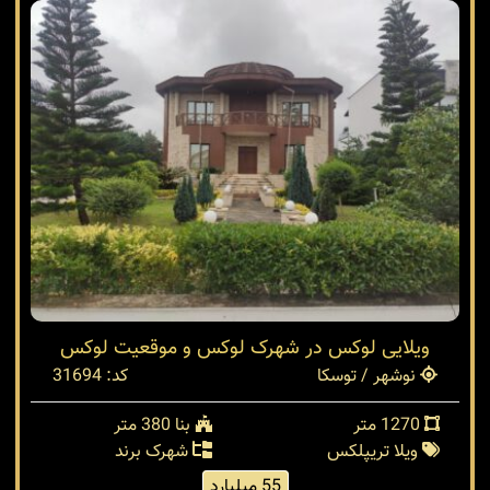
ویلایی لوکس در شهرک لوکس و موقعیت لوکس
نوشهر / توسکا
کد: 31694
1270 متر
بنا 380 متر
ویلا تریپلکس
شهرک برند
55 میلیارد