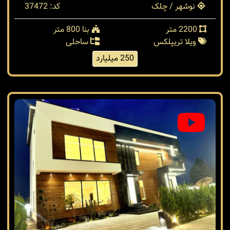
نوشهر / چلک
کد: 37472
2200 متر
بنا 800 متر
ویلا تریپلکس
ساحلی
250 میلیارد