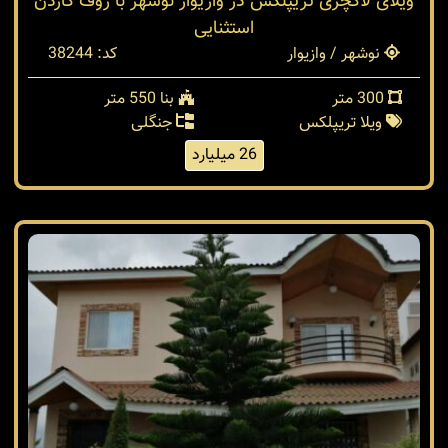
ویلای لاکچری تریپلکس در وازیوار نوشهر با روف گاردن
استثنایی
نوشهر / وازیوار
کد: 38244
300 متر
بنا 550 متر
ویلا تریپلکس
جنگلی
26 میلیارد