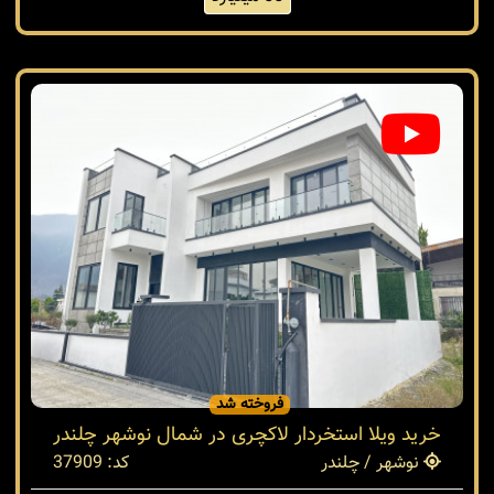
فروخته شد
خرید ویلا استخردار لاکچری در شمال نوشهر چلندر
نوشهر / چلندر
کد: 37909