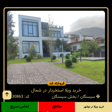
فروخته شد
خرید ویلا استخردار در شمال
سیسنگان / بخش سیسنگان
کد: 30863
مناطق
تماس سریع
خرید ویلا در نوشهر
800 متر
بنا 450 متر