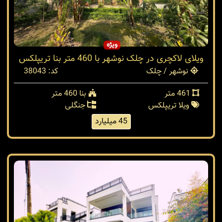
ویژه
ویلای لاکچری در چلک نوشهر با 460 متر بنا تریپلکس
نوشهر / چلک
کد: 38043
461 متر
بنا 460 متر
ویلا تریپلکس
جنگلی
45 میلیارد