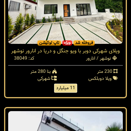
فروخته شد
ویژه
تاپ لوکیشن
ویلای شهرکی دوبر با ویو جنگل و دریا در انارور نوشهر
نوشهر / انارور
کد: 38049
230 متر
بنا 280 متر
ویلا دوبلکس
شهرکی
11 میلیارد