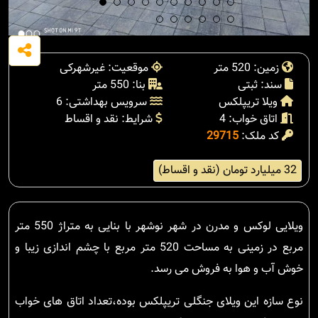
زمین: 520 متر
موقعیت: غیرشهرکی
سند: ثبتی
بنا: 550 متر
ویلا تریپلکس
سرویس بهداشتی: 6
اتاق خواب: 4
شرایط: نقد و اقساط
کد ملک:
29715
32 میلیارد تومان (نقد و اقساط)
ویلایی لوکس و مدرن در شهر نوشهر با بنایی به متراژ 550 متر
مربع در زمینی به مساحت 520 متر مربع با چشم اندازی زیبا و
خوش آب و هوا به فروش می رسد.
نوع سازه این ویلای جنگلی تریپلکس بوده،تعداد اتاق های خواب