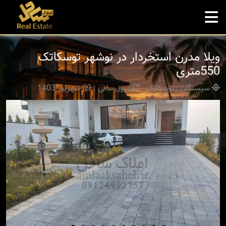
ویلا مدرن استخردار در نوشهر توسکاتک
550متری
سیسنگان - توسکاتک
بروزرسانی : 09 شهریور 1403