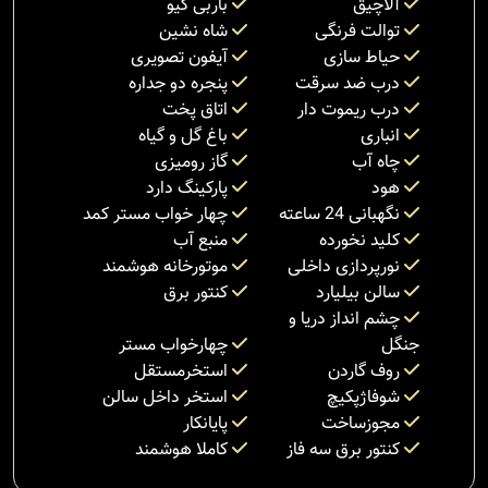
آلاچیق
باربی کیو
توالت فرنگی
شاه نشین
حیاط سازی
آیفون تصویری
درب ضد سرقت
پنجره دو جداره
درب ریموت دار
اتاق پخت
انباری
باغ گل و گیاه
چاه آب
گاز رومیزی
هود
پارکینگ دارد
نگهبانی 24 ساعته
چهار خواب مستر کمد
کلید نخورده
منبع آب
نورپردازی داخلی
موتورخانه هوشمند
سالن بیلیارد
کنتور برق
چشم انداز دریا و
جنگل
چهارخواب مستر
روف گاردن
استخرمستقل
شوفاژپکیچ
استخر داخل سالن
مجوزساخت
پایانکار
کنتور برق سه فاز
کاملا هوشمند