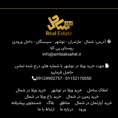
آدرس: شمال - مازندران - نوشهر - سیسنگان - داخل ورودی
روستای پی کلا
info@amlaaksahel.ir
جهت خرید ویلا در نوشهر با شماره های درج شده تماس
حاصل فرمایید
09124902757
-
01152170050
املاک ساحل
خرید ویلا در نوشهر
خرید ویلا در شمال
خرید زمین در شمال
خرید باغ ویلا در شمال
خرید آپارتمان در شمال
مناطق
بلاگ
جستجوی پیشرفته
ورود
درباره ما
ارتباط با ما