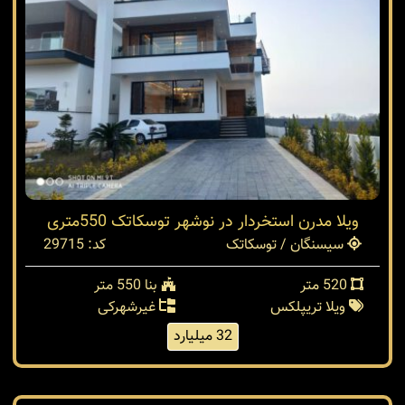
ویلا مدرن استخردار در نوشهر توسکاتک 550متری
سیسنگان / توسکاتک
کد: 29715
520 متر
بنا 550 متر
ویلا تریپلکس
غیرشهرکی
32 میلیارد