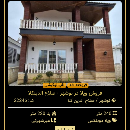
فروخته شد
تاپ لوکیشن
فروش ویلا در نوشهر - صلاح الدینکلا
نوشهر / صلاح الدین کلا
کد: 22246
240 متر
بنا 220 متر
ویلا دوبلکس
غیرشهرکی