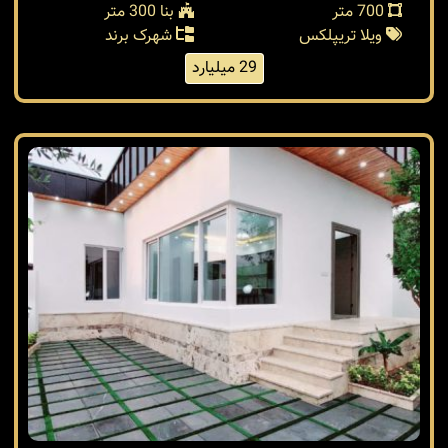
700 متر
بنا 300 متر
ویلا تریپلکس
شهرک برند
29 میلیارد