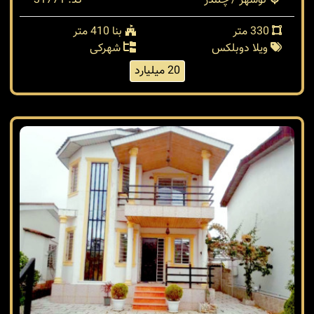
نوشهر / چلندر
کد: 31771
330 متر
بنا 410 متر
ویلا دوبلکس
شهرکی
20 میلیارد