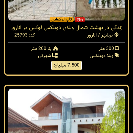
ویژه
تاپ لوکیشن
زندگی در بهشت شمال ویلای دوبلکس لوکس در انارور
نوشهر / انارور
کد: 25793
300 متر
بنا 200 متر
ویلا دوبلکس
شهرکی
7.500 میلیارد