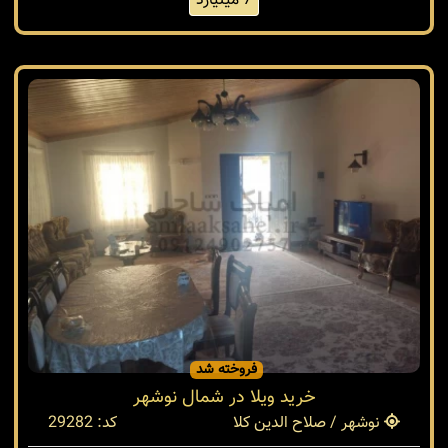
7 میلیارد
فروخته شد
خرید ویلا در شمال نوشهر
نوشهر / صلاح الدین کلا
کد: 29282