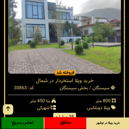
فروخته شد
خرید ویلا استخردار در شمال
سیسنگان / بخش سیسنگان
کد: 30863
800 متر
بنا 450 متر
ویلا دوبلکس
شهرکی
35 میلیارد
مناطق
تماس سریع
خرید ویلا در نوشهر