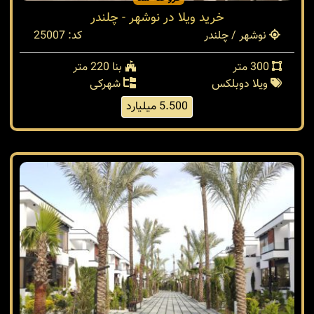
خرید ویلا در نوشهر - چلندر
نوشهر / چلندر
کد: 25007
300 متر
بنا 220 متر
ویلا دوبلکس
شهرکی
5.500 میلیارد