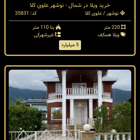
خرید ویلا در شمال - نوشهر علوی کلا
نوشهر / علوی کلا
کد: 35831
220 متر
بنا 110 متر
ویلا همکف
غیرشهرکی
5 میلیارد