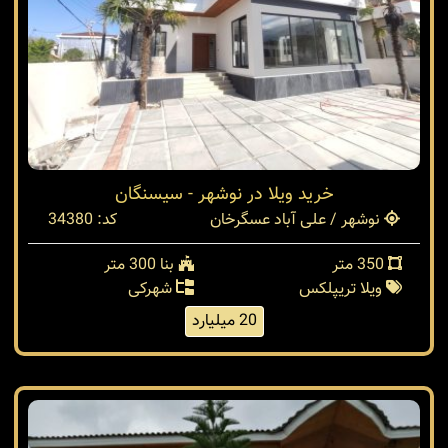
خرید ویلا در نوشهر - سیسنگان
نوشهر / علی آباد عسگرخان
کد: 34380
350 متر
بنا 300 متر
ویلا تریپلکس
شهرکی
20 میلیارد