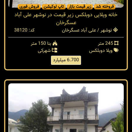
فروخته شد
زیر قیمت بازار
تاپ لوکیشن
فروش فوری
خانه ویلایی دوبلکس زیر قیمت در نوشهر علی آباد
عسگرخان
نوشهر / علی آباد عسگرخان
کد: 38120
245 متر
بنا 150 متر
ویلا دوبلکس
شهرکی
6.700 میلیارد