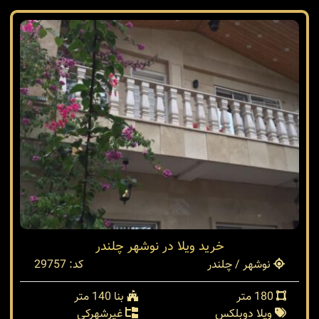
خرید ویلا در نوشهر چلندر
نوشهر / چلندر
کد: 29757
180 متر
بنا 140 متر
ویلا دوبلکس
غیرشهرکی