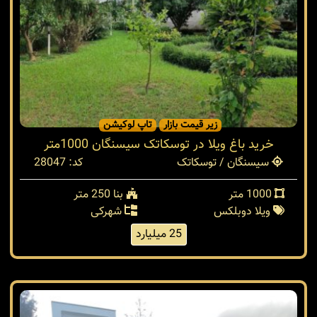
زیر قیمت بازار
تاپ لوکیشن
خرید باغ ویلا در توسکاتک سیسنگان 1000متر
سیسنگان / توسکاتک
کد: 28047
1000 متر
بنا 250 متر
ویلا دوبلکس
شهرکی
25 میلیارد