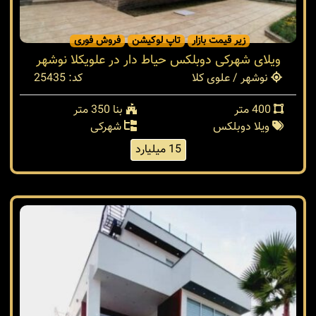
زیر قیمت بازار
تاپ لوکیشن
فروش فوری
ویلای شهرکی دوبلکس حیاط دار در علویکلا نوشهر
نوشهر / علوی کلا
کد: 25435
400 متر
بنا 350 متر
ویلا دوبلکس
شهرکی
15 میلیارد