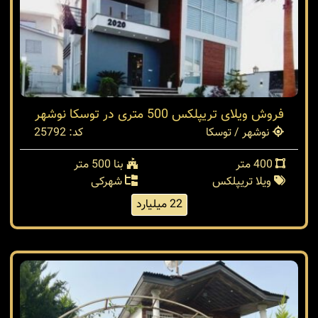
فروش ویلای تریپلکس 500 متری در توسکا نوشهر
نوشهر / توسکا
کد: 25792
400 متر
بنا 500 متر
ویلا تریپلکس
شهرکی
22 میلیارد