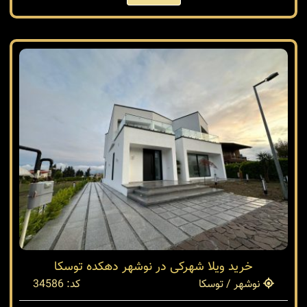
خرید ویلا شهرکی در نوشهر دهکده توسکا
نوشهر / توسکا
کد: 34586