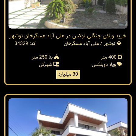
خرید ویلای جنگلی لوکس در علی آباد عسگرخان نوشهر
نوشهر / علی آباد عسگرخان
کد: 34329
400 متر
بنا 250 متر
ویلا دوبلکس
شهرکی
30 میلیارد