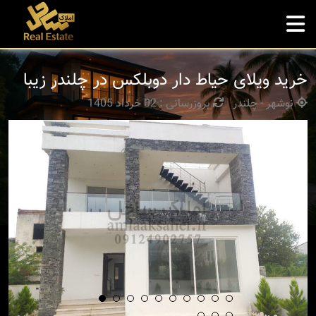
خرید ویلای حیاط دار دوبلکس در چلندر زیبا
نوشهر - چلندر
بروزرسانی : 02 خرداد 1405