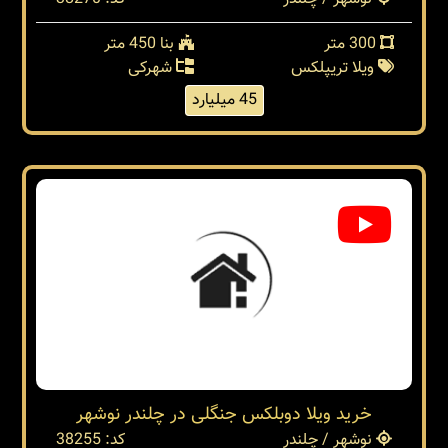
300 متر
بنا 450 متر
ویلا تریپلکس
شهرکی
45 میلیارد
خرید ویلا دوبلکس جنگلی در چلندر نوشهر
نوشهر / چلندر
کد: 38255