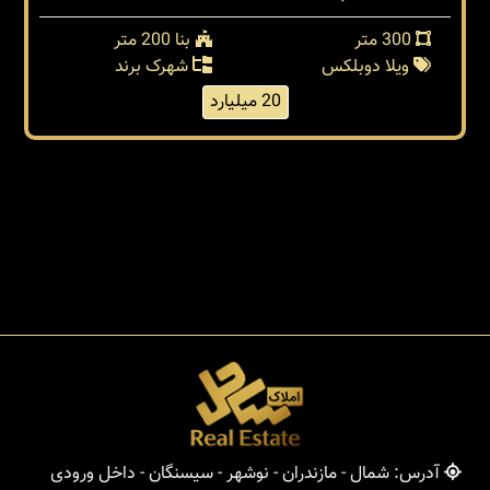
300 متر
بنا 200 متر
ویلا دوبلکس
شهرک برند
20 میلیارد
آدرس: شمال - مازندران - نوشهر - سیسنگان - داخل ورودی