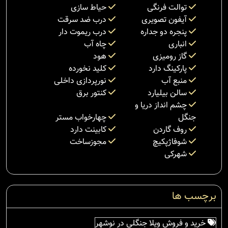
توالت فرنگی
حیاط سازی
آیفون تصویری
درب ضد سرقت
پنجره دو جداره
درب ریموت دار
انباری
چاه آب
گاز رومیزی
هود
پارکینگ دارد
کلید نخورده
منبع آب
نورپردازی داخلی
سالن بیلیارد
کنتور برق
چشم انداز دریا و
جنگل
چهارخواب مستر
روف گاردن
کابینت دارد
شوفاژپکیچ
مجوزساخت
شهرکی
برچسب ها
خرید و فروش ویلا جنگلی در نوشهر