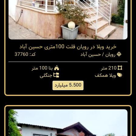
خرید ویلا در رویان فلت 100متری حسین آباد
رویان / حسین آباد
کد: 37760
210 متر
بنا 100 متر
ویلا همکف
جنگلی
5.500 میلیارد