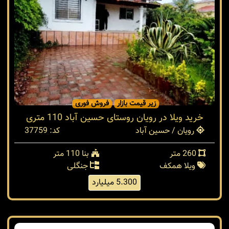
زیر قیمت بازار
فروش فوری
خرید ویلا در رویان روستای حسین آباد 110 متری
رویان / حسین آباد
کد: 37759
260 متر
بنا 110 متر
ویلا همکف
جنگلی
5.300 میلیارد