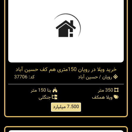
خرید ویلا در رویان 150متری هم کف حسین آباد
رویان / حسین آباد
کد: 37706
350 متر
بنا 150 متر
ویلا همکف
جنگلی
7.500 میلیارد