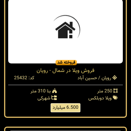
فروخته شد
فروش ویلا در شمال - رویان
رویان / حسین آباد
کد: 25432
250 متر
بنا 310 متر
ویلا دوبلکس
شهرکی
6.500 میلیارد