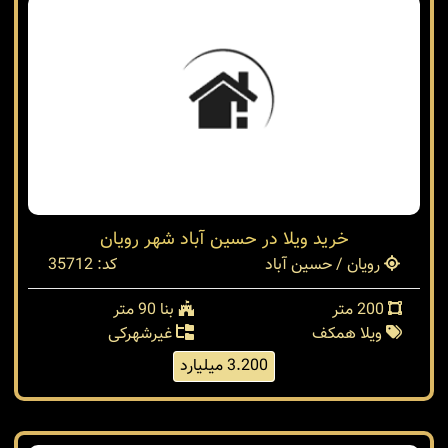
خرید ویلا در حسین آباد شهر رویان
رویان / حسین آباد
کد: 35712
200 متر
بنا 90 متر
ویلا همکف
غیرشهرکی
3.200 میلیارد