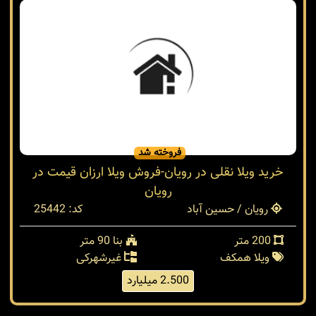
فروخته شد
خرید ویلا نقلی در رویان-فروش ویلا ارزان قیمت در
رویان
رویان / حسین آباد
کد: 25442
200 متر
بنا 90 متر
ویلا همکف
غیرشهرکی
2.500 میلیارد