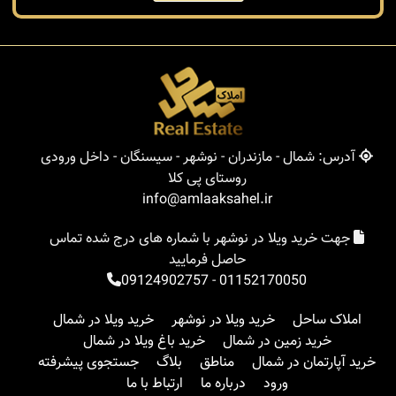
آدرس: شمال - مازندران - نوشهر - سیسنگان - داخل ورودی
روستای پی کلا
info@amlaaksahel.ir
جهت خرید ویلا در نوشهر با شماره های درج شده تماس
حاصل فرمایید
09124902757
-
01152170050
املاک ساحل
خرید ویلا در نوشهر
خرید ویلا در شمال
خرید زمین در شمال
خرید باغ ویلا در شمال
خرید آپارتمان در شمال
مناطق
بلاگ
جستجوی پیشرفته
ورود
درباره ما
ارتباط با ما