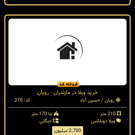
فروخته شد
خرید ویلا در مازندران - رویان
رویان / حسین آباد
کد: 270
210 متر
بنا 170 متر
ویلا دوبلکس
جنگلی
2.700 میلیون