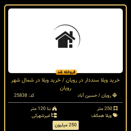
فروخته شد
خرید ویلا سنددار در رویان / خرید ویلا در شمال شهر
رویان
رویان / حسین آباد
کد: 25838
250 متر
بنا 120 متر
ویلا همکف
غیرشهرکی
250 میلیون