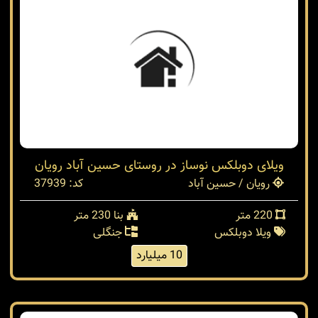
ویلای دوبلکس نوساز در روستای حسین آباد رویان
رویان / حسین آباد
کد: 37939
220 متر
بنا 230 متر
ویلا دوبلکس
جنگلی
10 میلیارد