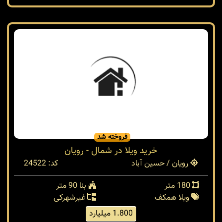
فروخته شد
خرید ویلا در شمال - رویان
رویان / حسین آباد
کد: 24522
180 متر
بنا 90 متر
ویلا همکف
غیرشهرکی
1.800 میلیارد