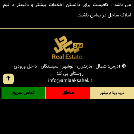
می باشد . کافیست برای دانستن اطلاعات بیشتر و دقیقتر با تیم
املاک ساحل در تماس باشید.
آدرس: شمال - مازندران - نوشهر - سیسنگان - داخل ورودی
روستای پی کلا
info@amlaaksahel.ir
مناطق
تماس سریع
جهت خرید ویلا در نوشهر با شماره های درج شده تماس
خرید ویلا در نوشهر
حاصل فرمایید
09124902757
-
01152170050
املاک ساحل
خرید ویلا در نوشهر
خرید ویلا در شمال
خرید زمین در شمال
خرید باغ ویلا در شمال