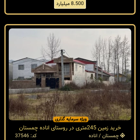
8.500 میلیارد
ویژه سرمایه گذاری
خرید زمین 245متری در روستای اناده چمستان
چمستان / اناده
کد: 37546