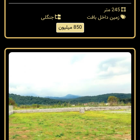
245 متر
زمین داخل بافت
جنگلی
850 میلیون