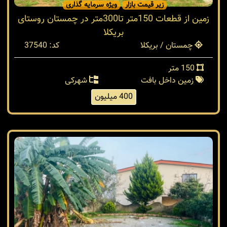
زیر قیمت بازار
ویژه سرمایه گذاری
زمین از قطعات 150متر تا300متر در چمستان روستای
بریکلا
چمستان / بریکلا
کد: 37540
150 متر
زمین داخل بافت
شهرکی
400 میلیون