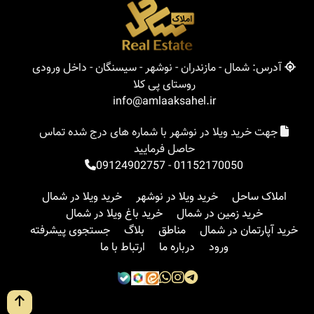
آدرس: شمال - مازندران - نوشهر - سیسنگان - داخل ورودی
روستای پی کلا
info@amlaaksahel.ir
جهت خرید ویلا در نوشهر با شماره های درج شده تماس
حاصل فرمایید
09124902757
-
01152170050
املاک ساحل
خرید ویلا در نوشهر
خرید ویلا در شمال
خرید زمین در شمال
خرید باغ ویلا در شمال
خرید آپارتمان در شمال
مناطق
بلاگ
جستجوی پیشرفته
ورود
درباره ما
ارتباط با ما