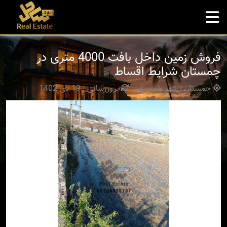
فروش زمین داخل بافت 4000 متری در
چمستان شرایط اقساط
چمستان - شهر چمستان
بروزرسانی : 19 دی 1402