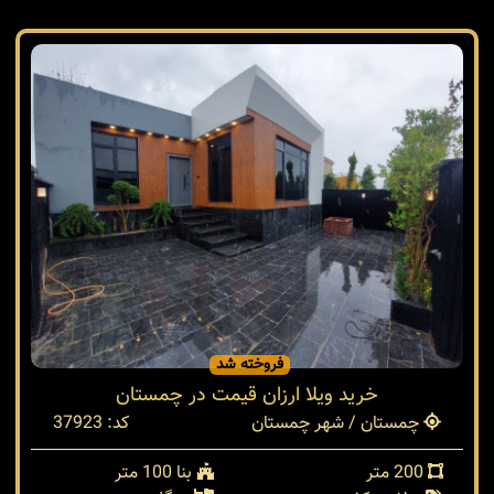
فروخته شد
خرید ویلا ارزان قیمت در چمستان
چمستان / شهر چمستان
کد: 37923
200 متر
بنا 100 متر