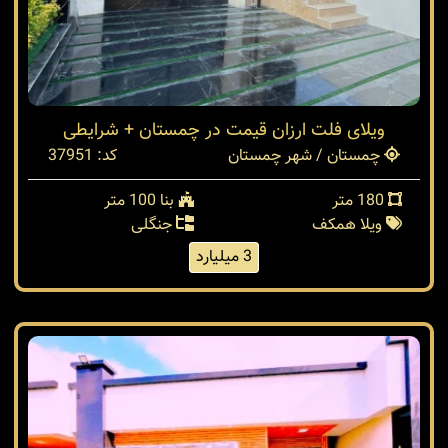
ویلای فلت ارزان قیمت در چمستان + شرایطی
چمستان / شهر چمستان
کد: 37951
180 متر
بنا 100 متر
ویلا همکف
جنگلی
3 میلیارد