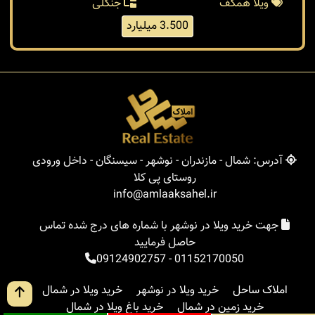
ویلا همکف
جنگلی
3.500 میلیارد
آدرس: شمال - مازندران - نوشهر - سیسنگان - داخل ورودی
روستای پی کلا
info@amlaaksahel.ir
جهت خرید ویلا در نوشهر با شماره های درج شده تماس
حاصل فرمایید
09124902757
-
01152170050
املاک ساحل
خرید ویلا در نوشهر
خرید ویلا در شمال
خرید زمین در شمال
خرید باغ ویلا در شمال