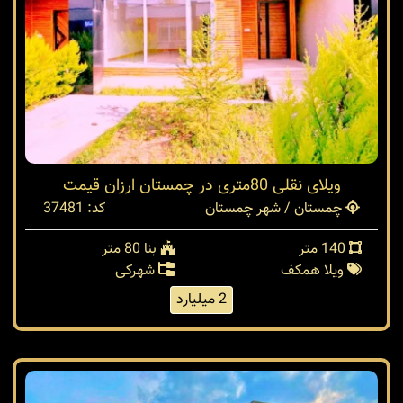
ویلای نقلی 80متری در چمستان ارزان قیمت
چمستان / شهر چمستان
کد: 37481
140 متر
بنا 80 متر
ویلا همکف
شهرکی
2 میلیارد