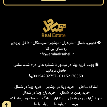
آدرس: شمال - مازندران - نوشهر - سیسنگان - داخل ورودی
روستای پی کلا
info@amlaaksahel.ir
جهت خرید ویلا در نوشهر با شماره های درج شده تماس
حاصل فرمایید
09124902757
-
01152170050
املاک ساحل
خرید ویلا در نوشهر
خرید ویلا در شمال
خرید زمین در شمال
خرید باغ ویلا در شمال
خرید آپارتمان در شمال
مناطق
بلاگ
جستجوی پیشرفته
ورود
درباره ما
ارتباط با ما