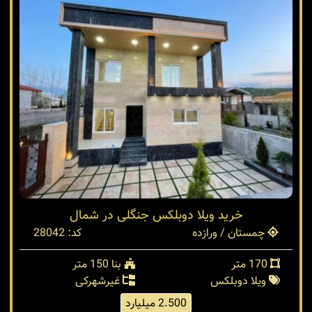
خرید ویلا دوبلکس جنگلی در شمال
چمستان / ورازده
کد: 28042
170 متر
بنا 150 متر
ویلا دوبلکس
غیرشهرکی
2.500 میلیارد