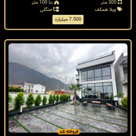
300 متر
بنا 100 متر
ویلا همکف
جنگلی
7.500 میلیارد
فروخته شد