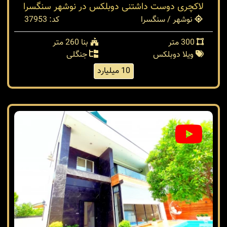
لاکچری دوست داشتنی دوبلکس در نوشهر سنگسرا
نوشهر / سنگسرا
کد: 37953
300 متر
بنا 260 متر
ویلا دوبلکس
جنگلی
10 میلیارد