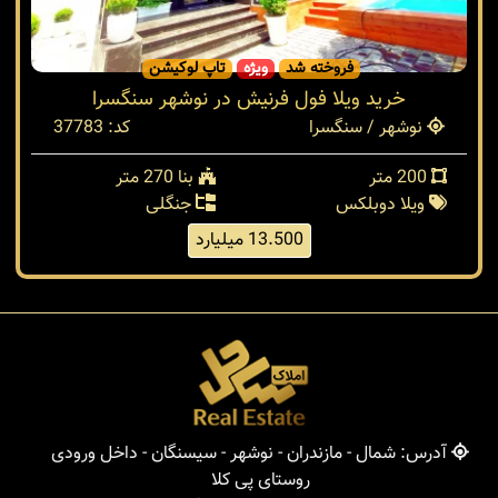
فروخته شد
ویژه
تاپ لوکیشن
خرید ویلا فول فرنیش در نوشهر سنگسرا
نوشهر / سنگسرا
کد: 37783
200 متر
بنا 270 متر
ویلا دوبلکس
جنگلی
13.500 میلیارد
آدرس: شمال - مازندران - نوشهر - سیسنگان - داخل ورودی
روستای پی کلا