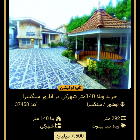
تاپ لوکیشن
خرید ویلا 140متر شهرکی در انارور سنگسرا
نوشهر / سنگسرا
کد: 37458
292 متر
بنا 140 متر
ویلا نیم پیلوت
شهرکی
7.500 میلیارد