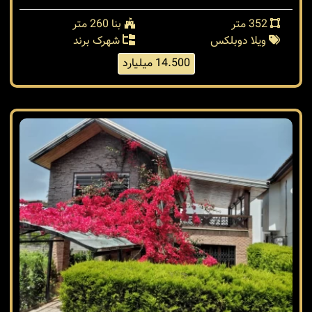
352 متر
بنا 260 متر
ویلا دوبلکس
شهرک برند
14.500 میلیارد