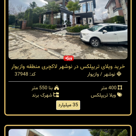
ویژه
خرید ویلای تریپلکس در نوشهر لاکچری منطقه وازیوار
نوشهر / وازیوار
کد: 37948
400 متر
بنا 550 متر
ویلا تریپلکس
شهرک برند
35 میلیارد