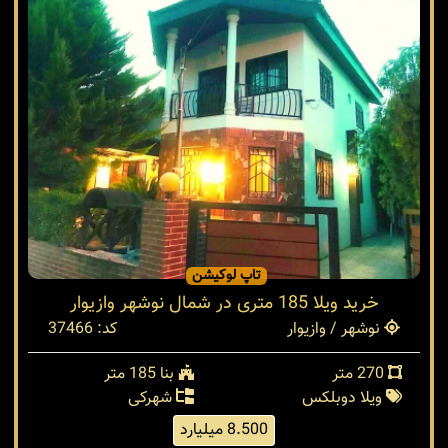
تاپ لوکیشن
خرید ویلا 185 متری در شمال نوشهر وازیوار
نوشهر / وازیوار
کد: 37466
270 متر
بنا 185 متر
ویلا دوبلکس
شهرکی
8.500 میلیارد