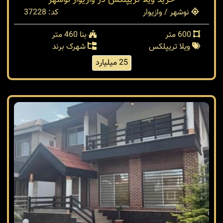
خرید ویلا تریپلکس در وازیوار نوشهر
نوشهر / وازیوار
کد: 37228
600 متر
بنا 460 متر
ویلا تریپلکس
شهرک برند
25 میلیارد