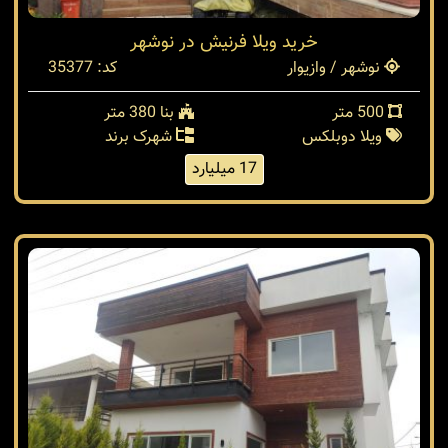
خرید ویلا فرنیش در نوشهر
نوشهر / وازیوار
کد: 35377
500 متر
بنا 380 متر
ویلا دوبلکس
شهرک برند
17 میلیارد