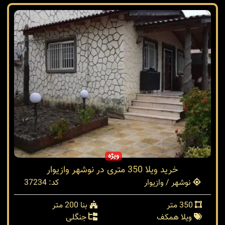
ویژه
خرید ویلا 350 متری در نوشهر وازیوار
نوشهر / وازیوار
کد: 37234
350 متر
بنا 200 متر
ویلا همکف
جنگلی