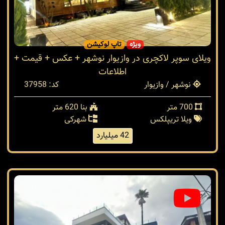
ویژه
تاپ لوکیشن
ویلای سوپر لاکچری در وازیوار نوشهر + عکس + قیمت +
اطلاعات
نوشهر / وازیوار
کد: 37958
700 متر
بنا 620 متر
ویلا تریپلکس
شهرکی
42 میلیارد