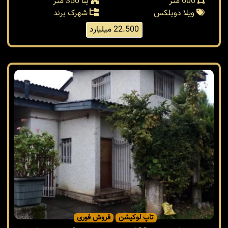
600 متر
بنا 350 متر
ویلا دوبلکس
شهرک برند
22.500 میلیارد
تاپ لوکیشن
فروش فوری