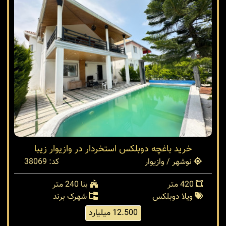
خرید باغچه دوبلکس استخردار در وازیوار زیبا
نوشهر / وازیوار
کد: 38069
420 متر
بنا 240 متر
ویلا دوبلکس
شهرک برند
12.500 میلیارد