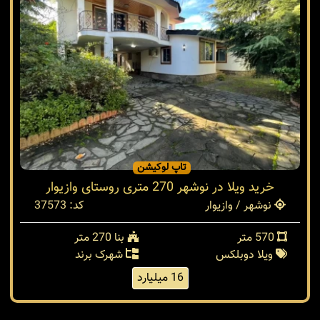
تاپ لوکیشن
خرید ویلا در نوشهر 270 متری روستای وازیوار
نوشهر / وازیوار
کد: 37573
570 متر
بنا 270 متر
ویلا دوبلکس
شهرک برند
16 میلیارد