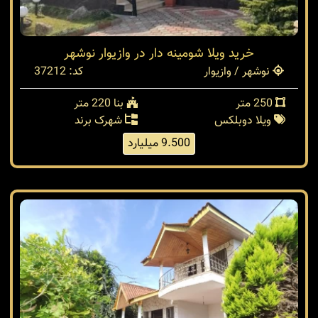
خرید ویلا شومینه دار در وازیوار نوشهر
نوشهر / وازیوار
کد: 37212
250 متر
بنا 220 متر
ویلا دوبلکس
شهرک برند
9.500 میلیارد