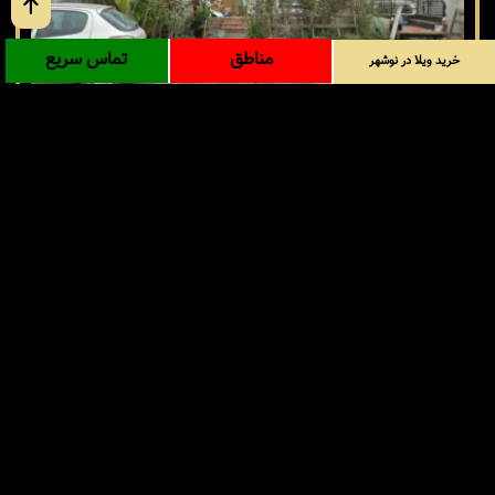
مناطق
تماس سریع
خرید ویلا در نوشهر
خرید ویلا در نوشهر - وازیوار
نوشهر / وازیوار
کد: 32477
700 متر
بنا 300 متر
ویلا دوبلکس
غیرشهرکی
14.800 میلیارد
›
2
1
‹