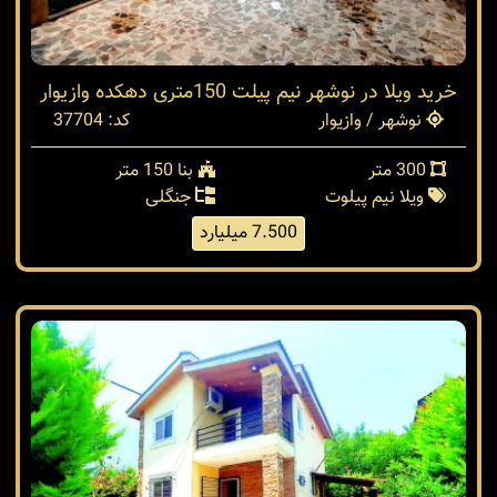
خرید ویلا در نوشهر نیم پیلت 150متری دهکده وازیوار
نوشهر / وازیوار
کد: 37704
300 متر
بنا 150 متر
ویلا نیم پیلوت
جنگلی
7.500 میلیارد