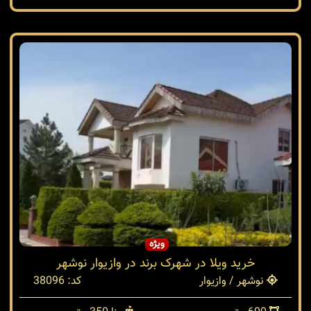
ویژه
خرید ویلا در شهرک برند در وازیوار نوشهر
نوشهر / وازیوار
کد: 38096