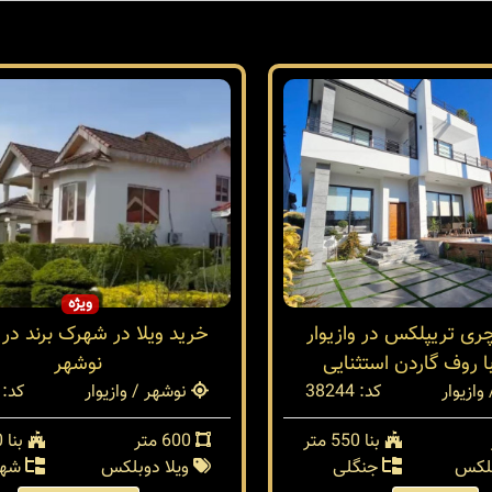
ویژه
چری تریپلکس در وازیوار
خرید ویلا در شهرک برند در و
ا روف گاردن استثنایی
نوشهر
وازیوار
کد: 38244
نوشهر / وازیوار
کد: 38096
بنا 550 متر
600 متر
بنا 350 متر
پلکس
جنگلی
ویلا دوبلکس
شهر