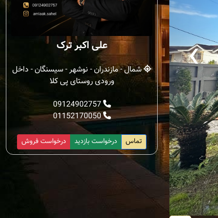
‹
علی اکبر ترک
شمال - مازندران - نوشهر - سیسنگان - داخل
ورودی روستای پی کلا
09124902757
01152170050
تماس
درخواست بازدید
درخواست فروش