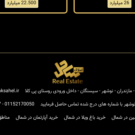
26 میلیارد
22.500 میلیارد
مازندران - نوشهر - سیسنگان - داخل ورودی روستای پی کلا
ksahel.ir
نوشهر با شماره های درج شده تماس حاصل فرمایید
01152170050
-
7
ین در شمال
خرید باغ ویلا در شمال
خرید آپارتمان در شمال
مناطق