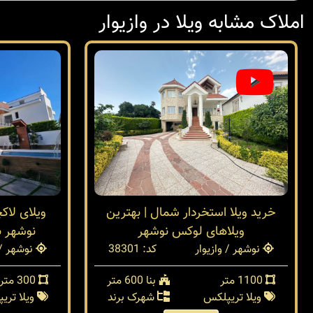
املاک مشابه ویلا در وازیوار
خرید ویلا استخردار شمال | بهترین
ویلای لاک
ویلاهای لوکس نوشهر
نوشهر ب
نوشهر / وازیوار
کد: 38301
نوشهر / 
1100 متر
بنا 600 متر
300 متر
ویلا تریپلکس
شهرک برند
ویلا تری