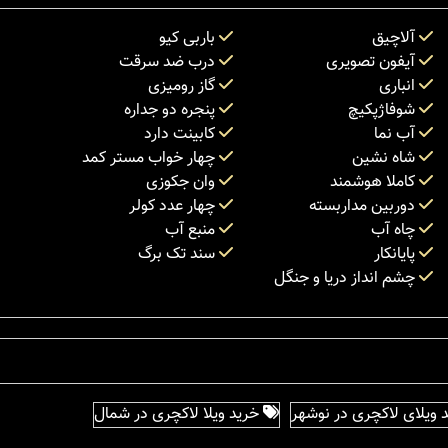
آلاچیق
باربی کیو
آیفون تصویری
درب ضد سرقت
انباری
گاز رومیزی
شوفاژپکیچ
پنجره دو جداره
آب نما
کابینت دارد
شاه نشین
چهار خواب مستر کمد
کاملا هوشمند
وان جکوزی
دوربین مداربسته
چهار عدد کولر
چاه آب
منبع آب
پایانکار
سند تک برگ
چشم انداز دریا و جنگل
 ویلای لاکچری در نوشهر
خرید ویلا لاکچری در شمال