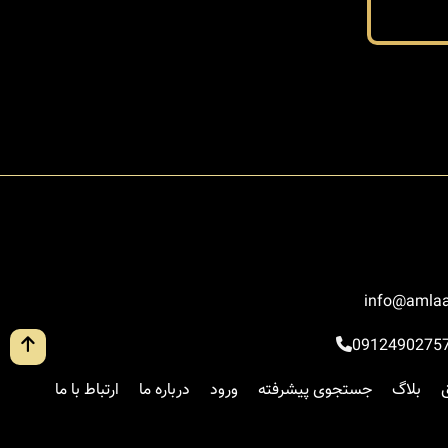
info@amlaa
0912490275
بلاگ
جستجوی پیشرفته
ورود
درباره ما
ارتباط با ما