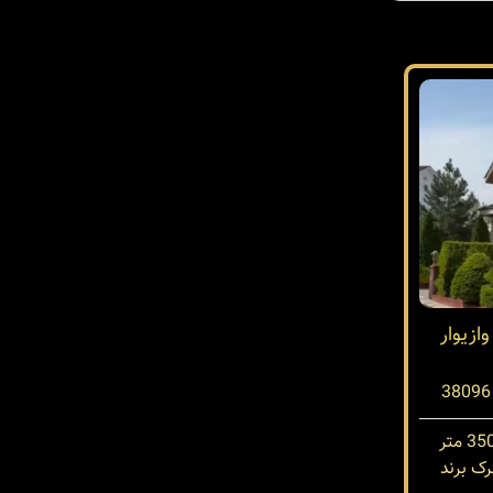
ازیوار
ک برند