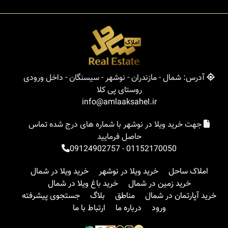
آدرس: شمال - مازندران - نوشهر - سیسنگان - داخل ورودی
روستای پی کلا
info@amlaaksahel.ir
جهت خرید ویلا در نوشهر با شماره های درج شده تماس
حاصل فرمایید
09124902757
-
01152170050
املاک ساحل
خرید ویلا در نوشهر
خرید ویلا در شمال
خرید زمین در شمال
خرید باغ ویلا در شمال
خرید آپارتمان در شمال
مناطق
بلاگ
جستجوی پیشرفته
ورود
درباره ما
ارتباط با ما