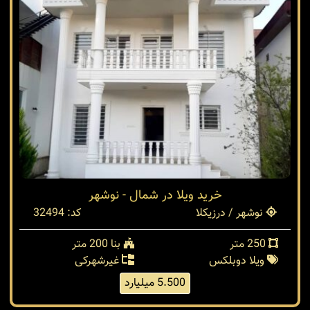
خرید ویلا در شمال - نوشهر
نوشهر / درزیکلا
کد: 32494
250 متر
بنا 200 متر
ویلا دوبلکس
غیرشهرکی
5.500 میلیارد