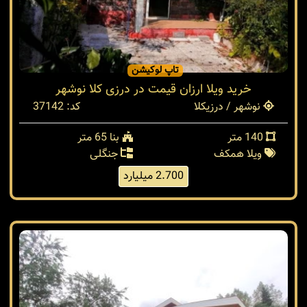
تاپ لوکیشن
خرید ویلا ارزان قیمت در درزی کلا نوشهر
نوشهر / درزیکلا
کد: 37142
140 متر
بنا 65 متر
ویلا همکف
جنگلی
2.700 میلیارد