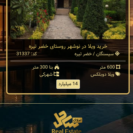
خرید ویلا در نوشهر روستای خضر تیره
سیسنگان / خضر تیره
کد: 31337
600 متر
بنا 300 متر
ویلا دوبلکس
شهرکی
14 میلیارد