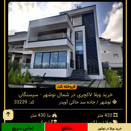
فروخته شد
خرید ویلا لاکچری در شمال نوشهر - سیسنگان
نوشهر / جاده سد خاکی آویدر
کد: 33239
420 متر
بنا 430 متر
ویلا تریپلکس
شهرکی
مناطق
تماس سریع
خرید ویلا در نوشهر