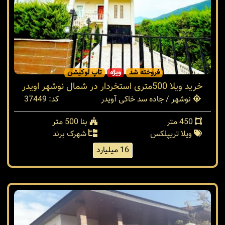
فروخته شد
ویژه
تاپ لوکیشن
خرید ویلا 500متری استخردار در شمال نوشهر اویدر
نوشهر / جاده سد خاکی آویدر
کد: 37449
450 متر
بنا 500 متر
ویلا تریپلکس
شهرک برند
16 میلیارد