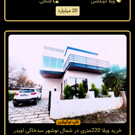
ویلا دوبلکس
جنگلی
20 میلیارد
تاپ لوکیشن
خرید ویلا 220متری در شمال نوشهر سدخاکی اویدر