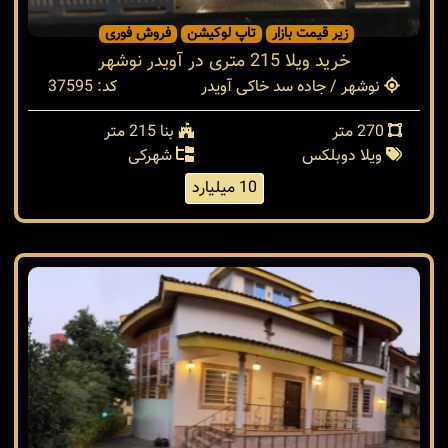
زیر قیمت بازار
تاپ لوکیشن
فروش فوری
خرید ویلا 215 متری در آویدر نوشهر
نوشهر / جاده سد خاکی آویدر
کد: 37595
270 متر
بنا 215 متر
ویلا دوبلکس
شهرکی
10 میلیارد