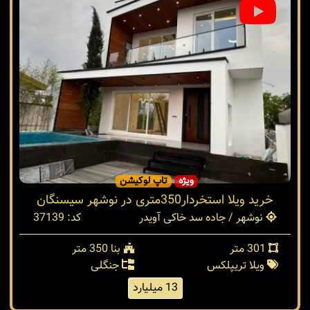
ویژه
تاپ لوکیشن
خرید ویلا استخردار350متری در نوشهر سیسنگان
نوشهر / جاده سد خاکی آویدر
کد: 37139
301 متر
بنا 350 متر
ویلا تریپلکس
جنگلی
13 میلیارد