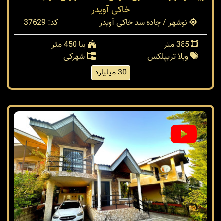
خاکی آویدر
نوشهر / جاده سد خاکی آویدر
کد: 37629
385 متر
بنا 450 متر
ویلا تریپلکس
شهرکی
30 میلیارد