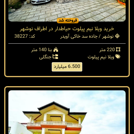
فروخته شد
خرید ویلا نیم پیلوت حیاطدار در اطراف نوشهر
نوشهر / جاده سد خاکی آویدر
کد: 38227
220 متر
بنا 140 متر
ویلا نیم پیلوت
جنگلی
6.500 میلیارد