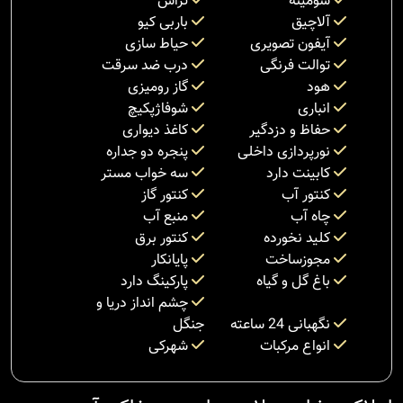
شومینه
تراس
آلاچیق
باربی کیو
آیفون تصویری
حیاط سازی
توالت فرنگی
درب ضد سرقت
هود
گاز رومیزی
انباری
شوفاژپکیچ
حفاظ و دزدگیر
کاغذ دیواری
نورپردازی داخلی
پنجره دو جداره
کابینت دارد
سه خواب مستر
کنتور آب
کنتور گاز
چاه آب
منبع آب
کلید نخورده
کنتور برق
مجوزساخت
پایانکار
باغ گل و گیاه
پارکینگ دارد
چشم انداز دریا و
نگهبانی 24 ساعته
جنگل
انواع مرکبات
شهرکی