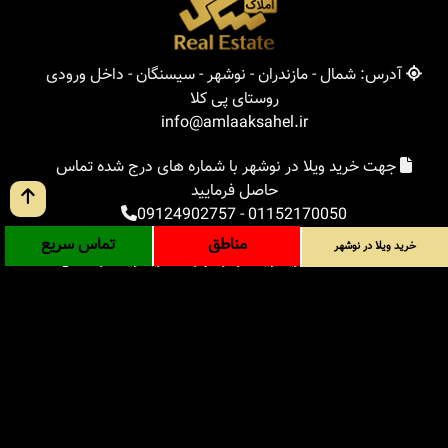
آدرس: شمال - مازندران - نوشهر - سیسنگان - داخل ورودی
روستای پی کلا
info@amlaaksahel.ir
جهت خرید ویلا در نوشهر با شماره های درج شده تماس
حاصل فرمایید
09124902757
-
01152170050
مناطق
تماس سریع
خرید ویلا در نوشهر
املاک ساحل
خرید ویلا در نوشهر
خرید ویلا در شمال
خرید زمین در شمال
خرید باغ ویلا در شمال
خرید آپارتمان در شمال
مناطق
بلاگ
جستجوی پیشرفته
ورود
درباره ما
ارتباط با ما