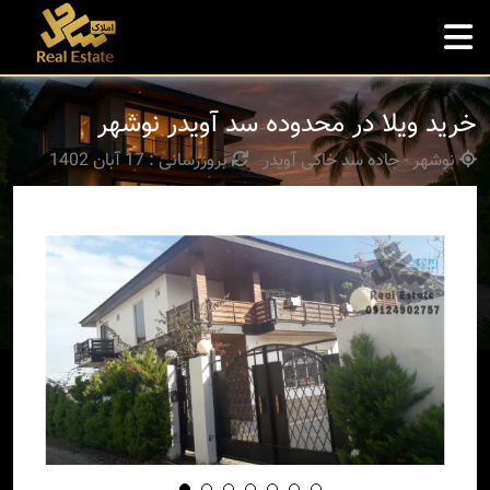
خرید ویلا در محدوده سد آویدر نوشهر
نوشهر - جاده سد خاکی آویدر
بروزرسانی : 17 آبان 1402