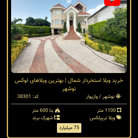
خرید ویلا استخردار شمال | بهترین ویلاهای لوکس
نوشهر
نوشهر / وازیوار
کد: 38301
1100 متر
بنا 600 متر
ویلا تریپلکس
شهرک برند
75 میلیارد