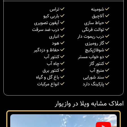
شومینه
تراس
آلاچیق
باربی کیو
حیاط سازی
آیفون تصویری
توالت فرنگی
درب ضد سرقت
درب ریموت دار
انباری
گاز رومیزی
هود
شوفاژپکیچ
حفاظ و دزدگیر
دو خواب مستر
کنتور آب
کنتور گاز
چاه آب
منبع آب
کنتور برق
سند شورایی
باغ گل و گیاه
پارکینگ دارد
انواع مرکبات
املاک مشابه ویلا در وازیوار