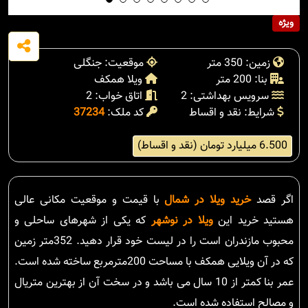
ویژه
زمین: 350 متر
موقعیت: جنگلی
بنا: 200 متر
ویلا همکف
سرویس بهداشتی: 2
اتاق خواب: 2
شرایط: نقد و اقساط
کد ملک:
37234
6.500 میلیارد تومان (نقد و اقساط)
اگر قصد
خرید ویلا در شمال
با قیمت و موقعیت مکانی عالی
هستید خرید این
ویلا در نوشهر
که یکی از شهرهای ساحلی و
محبوب مازندران است را در لیست خود قرار دهید. 352متر زمین
که در آن ویلایی همکف با مساحت 200مترمربع ساخته شده است.
عمر بنا کمتر از 10 سال می باشد و در سخت آن از بهترین متریال
و مصالح استفاده شده است.