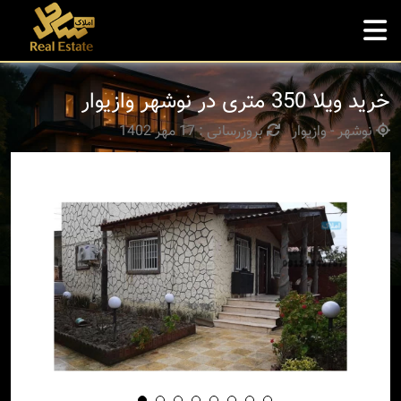
خرید ویلا 350 متری در نوشهر وازیوار
نوشهر - وازیوار
بروزرسانی : 17 مهر 1402