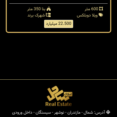
600 متر
بنا 350 متر
ویلا دوبلکس
شهرک برند
22.500 میلیارد
آدرس: شمال - مازندران - نوشهر - سیسنگان - داخل ورودی