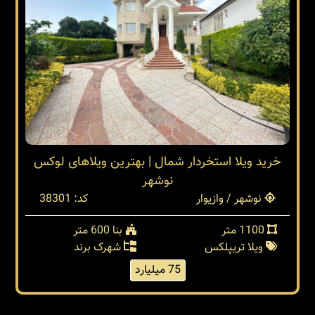
خرید ویلا استخردار شمال | بهترین ویلاهای لوکس
نوشهر
نوشهر / وازیوار
کد: 38301
1100 متر
بنا 600 متر
ویلا تریپلکس
شهرک برند
75 میلیارد