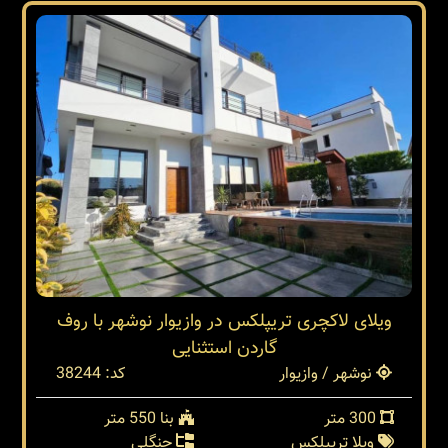
ویلای لاکچری تریپلکس در وازیوار نوشهر با روف
گاردن استثنایی
نوشهر / وازیوار
کد: 38244
300 متر
بنا 550 متر
ویلا تریپلکس
جنگلی