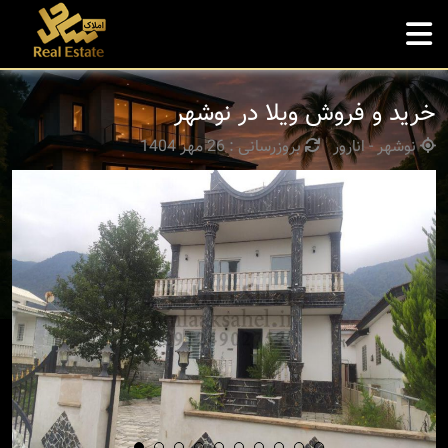
خرید و فروش ویلا در نوشهر
نوشهر - انارور
بروزرسانی : 26 مهر 1404