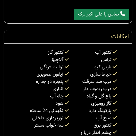
تماس با علی اکبر ترک
امکانات
کنتور آب
کنتور گاز
تراس
آلاچیق
باربی کیو
توالت فرنگی
حیاط سازی
آیفون تصویری
درب ضد سرقت
پنجره دو جداره
درب ریموت دار
انباری
باغ گل و گیاه
چاه آب
گاز رومیزی
هود
پارکینگ دارد
نگهبانی 24 ساعته
منبع آب
نورپردازی داخلی
کنتور برق
سه خواب مستر
چشم انداز دریا و