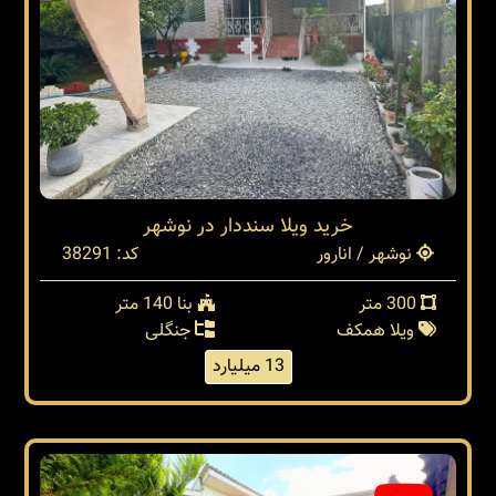
خرید ویلا سنددار در نوشهر
نوشهر / انارور
کد: 38291
300 متر
بنا 140 متر
ویلا همکف
جنگلی
13 میلیارد