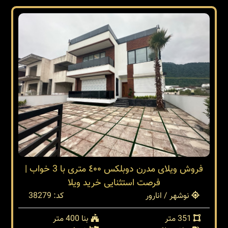
فروش ویلای مدرن دوبلکس ٤٠٠ متری با 3 خواب |
فرصت استثنایی خرید ویلا
نوشهر / انارور
کد: 38279
351 متر
بنا 400 متر