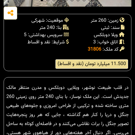
زمین: 260 متر
موقعیت: شهرکی
سند: ثبتی
بنا: 240 متر
ویلا دوبلکس
سرویس بهداشتی: 5
اتاق خواب: 3
شرایط: نقد و اقساط
کد ملک:
31806
11.500 میلیارد تومان (نقد و اقساط)
در قلب طبیعت نوشهر، ویلایی دوبلکس و مدرن منتظر مالک
جدیدش است. این ملک نوساز، با بنای 240 متر روی زمینی 260
متری ساخته شده و ترکیبی از طراحی امروزی و جلوه‌های طبیعی
جنگل و دریا را کنار هم گذاشته ، جایی که هر روز پنجره‌هایت
تصویر جنگل را برات نقاشی می‌کنند و در فاصله‌ای کوتاه به ساحل
می‌رسی. اگر دنبال آخر هفته‌هایی دور از هیاهوی شهر هستی،