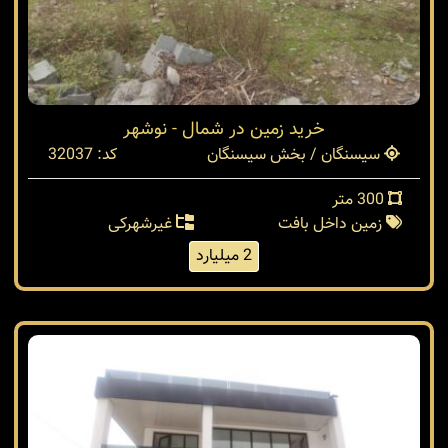
خرید زمین در شمال - نوشهر
سیسنگان / بخش سیسنگان
کد: 32037
300 متر
زمین داخل بافت
غیرشهرکی
2 میلیارد