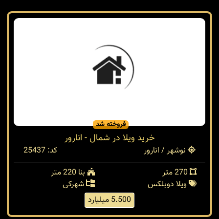
نوشهر / انارور
کد: 29837
220 متر
بنا 150 متر
ویلا دوبلکس
شهرکی
2.700 میلیارد
فروخته شد
خرید ویلا در شمال - انارور