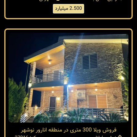
نوشهر / انارور
کد: 37015
250 متر
زمین داخل بافت
شهرکی
2.500 میلیارد