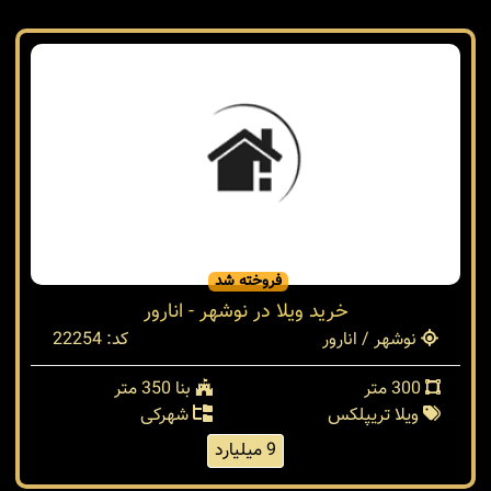
نوشهر / انارور
کد: 25437
270 متر
بنا 220 متر
ویلا دوبلکس
شهرکی
5.500 میلیارد
فروخته شد
خرید ویلا در نوشهر - انارور