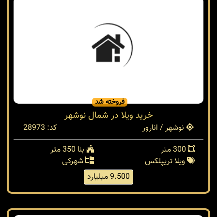
330 متر
بنا 450 متر
ویلا دوبلکس
شهرکی
12 میلیارد
فروخته شد
خرید ویلا در شمال نوشهر
نوشهر / انارور
کد: 28973