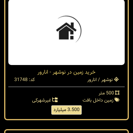
200 متر
زمین داخل بافت
شهرکی
2.300 میلیارد
خرید زمین در نوشهر - انارور
نوشهر / انارور
کد: 31748