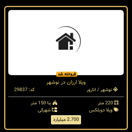
نوشهر / انارور
کد: 30285
350 متر
بنا 220 متر
ویلا دوبلکس
شهرکی
10 میلیارد
فروخته شد
ویلا ارزان در نوشهر