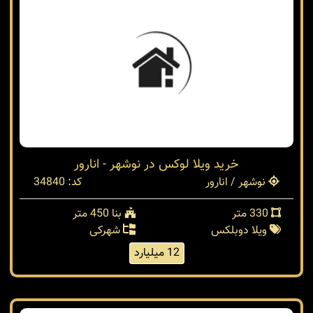
خرید ویلا لوکس در نوشهر - انارور
نوشهر / انارور
کد: 34840