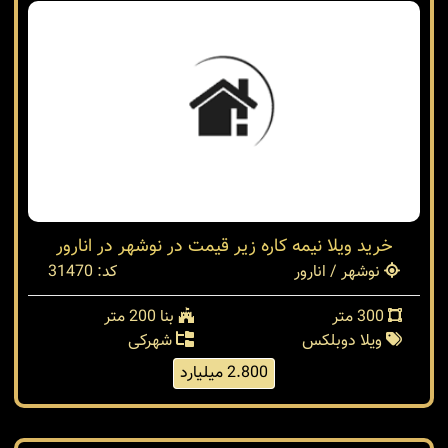
500 متر
زمین داخل بافت
غیرشهرکی
3.500 میلیارد
خرید ویلا نیمه کاره زیر قیمت در نوشهر در انارور
نوشهر / انارور
کد: 31470