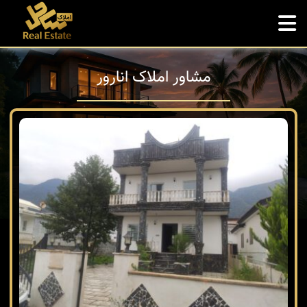
مشاور املاک انارور