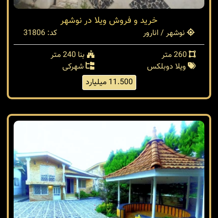
خرید و فروش ویلا در نوشهر
نوشهر / انارور
کد: 31806
260 متر
بنا 240 متر
ویلا دوبلکس
شهرکی
11.500 میلیارد