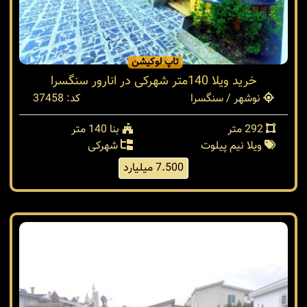
تاپ لوکیشن
خرید ویلا 140متر شهرکی در انارور سنگسرا
نوشهر / سنگسرا
کد: 37458
292 متر
بنا 140 متر
ویلا نیم پیلوت
شهرکی
7.500 میلیارد