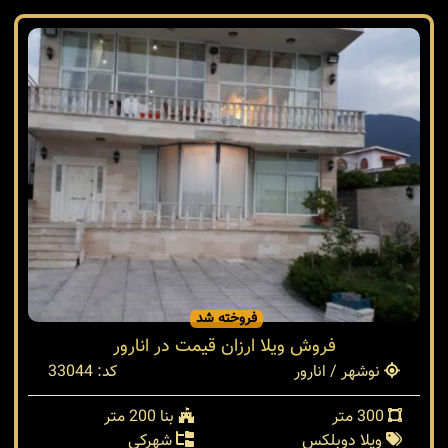
فروخته شد
فروش ویلا ارزان قیمت در انارور
نوشهر / انارور
کد: 33044
300 متر
بنا 200 متر
ویلا دوبلکس
شهرکی