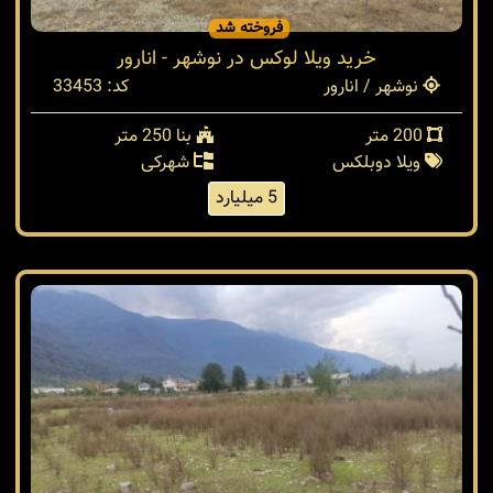
فروخته شد
خرید ویلا لوکس در نوشهر - انارور
نوشهر / انارور
کد: 33453
200 متر
بنا 250 متر
ویلا دوبلکس
شهرکی
5 میلیارد