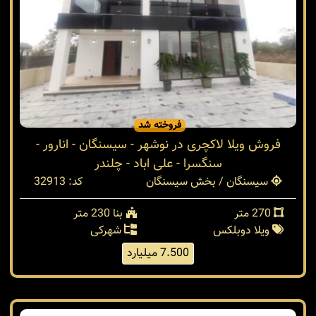
فروخته شد
فروش ویلا لاکچری در نوشهر - سیسنگان - انارور -
سنگسرا - علی اباد - چلندر
سیسنگان / بخش سیسنگان
کد: 32913
270 متر
بنا 230 متر
ویلا دوبلکس
شهرکی
7.500 میلیارد