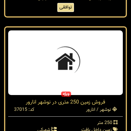
توافقی
ویژه
فروش زمین 250 متری در نوشهر انارور