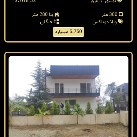
فروش ویلا 300 متری در منطقه انارور نوشهر
نوشهر / انارور
کد: 37016
300 متر
بنا 280 متر
ویلا دوبلکس
جنگلی
5.750 میلیارد