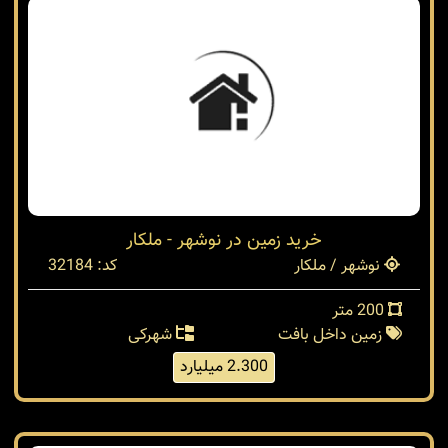
300 متر
بنا 350 متر
ویلا تریپلکس
شهرکی
9.500 میلیارد
خرید زمین در نوشهر - ملکار
نوشهر / ملکار
کد: 32184