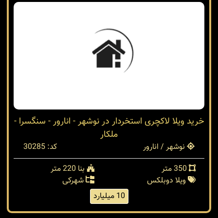
300 متر
بنا 200 متر
ویلا دوبلکس
شهرکی
2.800 میلیارد
خرید ویلا لاکچری استخردار در نوشهر - انارور - سنگسرا -
ملکار