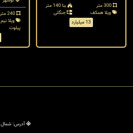
نوشهر / 
300 متر
بنا 140 متر
ویلا همکف
جنگلی
240 متر
ویلا نیم
13 میلیارد
پیلوت
آدرس: شمال - 