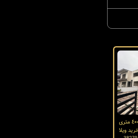
فروش ویلای مدرن دوبلکس ٤٠٠ متری