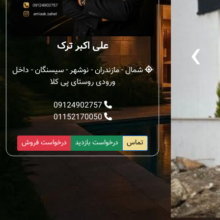
‹
علی اکبر ترک
شمال - مازندران - نوشهر - سیسنگان - داخل
ورودی روستای پی کلا
09124902757
01152170050
تماس
درخواست بازدید
درخواست فروش