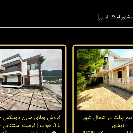
شاور املاک انارور
 نیم پیلت در شمال شهر
نوشهر
با 3 خواب | فرصت استثنایی خرید ویلا