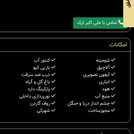
مناطق
تماس با علی اکبر ترک
امکانات
شومینه
کنتور آب
آلاچیق
باربی کیو
آیفون تصویری
درب ضد سرقت
انباری
باغ گل و گیاه
هود
پارکینگ دارد
منبع آب
نورپردازی داخلی
چشم انداز دریا و جنگل
روف گاردن
مجوزساخت
شهرکی