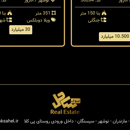
انارور
کد: 38284
نوشهر / انارور
کد: 38279
بنا 150 متر
351 متر
بنا 400 متر
جنگلی
ویلا دوبلکس
شهر
30 میلیارد
10.500 میلیارد
مازندران - نوشهر - سیسنگان - داخل ورودی روستای پی کلا
ksahel.ir