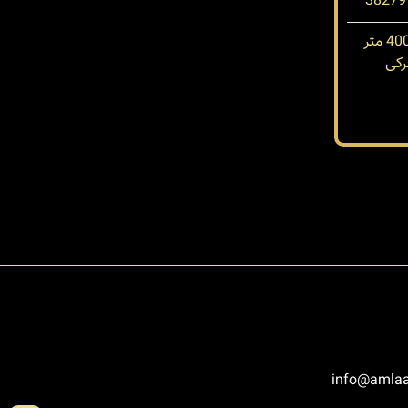
کی
info@amlaa