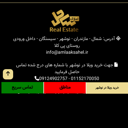
آدرس: شمال - مازندران - نوشهر - سیسنگان - داخل ورودی
روستای پی کلا
info@amlaaksahel.ir
جهت خرید ویلا در نوشهر با شماره های درج شده تماس
حاصل فرمایید
09124902757
-
01152170050
مناطق
تماس سریع
خرید ویلا در نوشهر
املاک ساحل
خرید ویلا در نوشهر
خرید ویلا در شمال
خرید زمین در شمال
خرید باغ ویلا در شمال
خرید آپارتمان در شمال
مناطق
بلاگ
جستجوی پیشرفته
ورود
درباره ما
ارتباط با ما