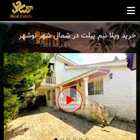
خرید ویلا نیم پیلت در شمال شهر نوشهر
نوشهر - انارور
بروزرسانی : 05 خرداد 1405