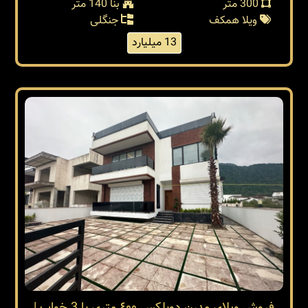
300 متر
بنا 140 متر
ویلا همکف
جنگلی
13 میلیارد