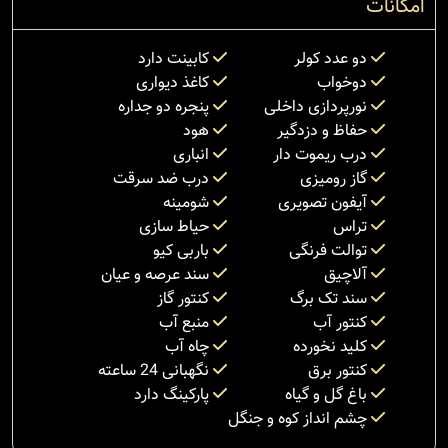
امکانات
دو عدد کولر
کابینت دارد
دوخواب
کاغذ دیواری
نورپردازی داخلی
پنجره دو جداره
حفاظ و دزدگیر
هود
درب ریموت دار
انباری
گاز رومیزی
درب ضد سرقت
آیفون تصویری
شومینه
تراس
حیاط سازی
توالت فرنگی
باربی کیو
آلاچیق
سند عرصه و عیان
سند تک برگ
کنتور گاز
کنتور آب
منبع آب
کلید نخورده
چاه آب
کنتور برق
نگهبانی 24 ساعته
باغ گل و گیاه
پارکینگ دارد
چشم انداز کوه و جنگل