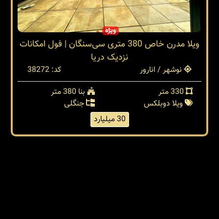
ویژه
ویلا مدرن خاص 380 متری سی‌سنگان | فول امکانات
نزدیک دریا
نوشهر / انارور
کد: 38272
330 متر
بنا 380 متر
ویلا دوبلکس
جنگلی
30 میلیارد