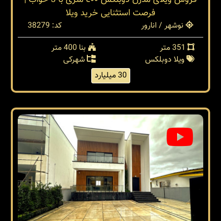
فروش ویلای مدرن دوبلکس ٤٠٠ متری با 3 خواب |
فرصت استثنایی خرید ویلا
نوشهر / انارور
کد: 38279
351 متر
بنا 400 متر
ویلا دوبلکس
شهرکی
30 میلیارد