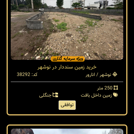
ویژه سرمایه گذاری
خريد زمين سنددار در نوشهر
نوشهر / انارور
کد: 38292
250 متر
زمین داخل بافت
جنگلی
توافقی