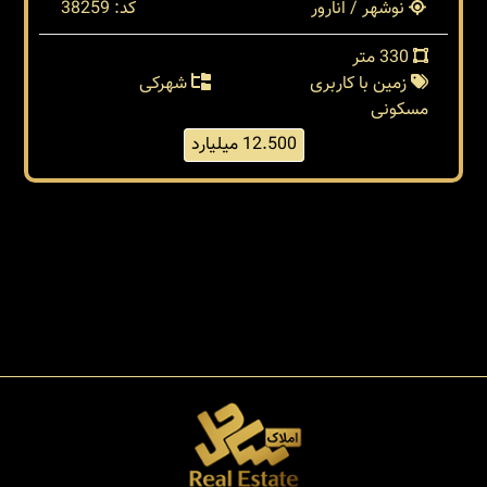
نوشهر / انارور
کد: 38259
330 متر
زمین با کاربری
شهرکی
مسکونی
12.500 میلیارد