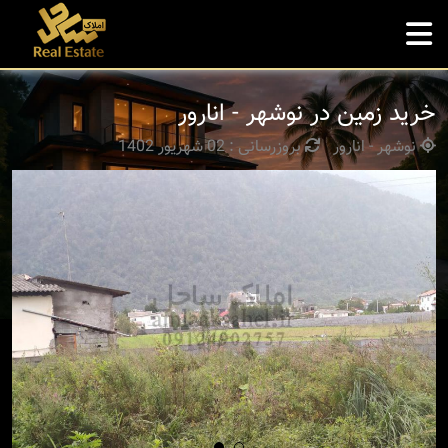
خرید زمین در نوشهر - انارور
نوشهر - انارور
بروزرسانی : 02 شهریور 1402