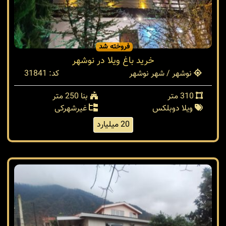
فروخته شد
خرید باغ ویلا در نوشهر
نوشهر / شهر نوشهر
کد: 31841
310 متر
بنا 250 متر
ویلا دوبلکس
غیرشهرکی
20 میلیارد