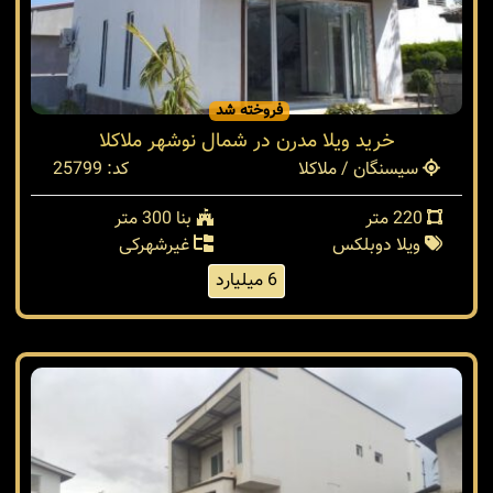
فروخته شد
خرید ویلا مدرن در شمال نوشهر ملاکلا
سیسنگان / ملاکلا
کد: 25799
220 متر
بنا 300 متر
ویلا دوبلکس
غیرشهرکی
6 میلیارد