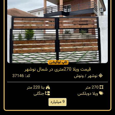
تاپ لوکیشن
قیمت ویلا 270متری در شمال نوشهر
نوشهر / ونوش
کد: 37146
270 متر
بنا 220 متر
ویلا دوبلکس
جنگلی
9 میلیارد