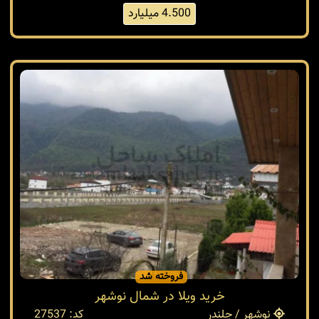
4.500 میلیارد
فروخته شد
خرید ویلا در شمال نوشهر
نوشهر / چلندر
کد: 27537