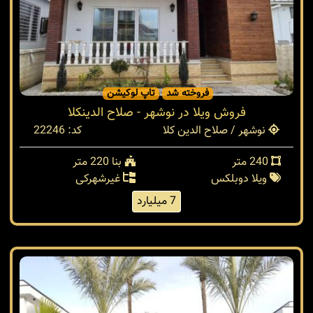
فروخته شد
تاپ لوکیشن
فروش ویلا در نوشهر - صلاح الدینکلا
نوشهر / صلاح الدین کلا
کد: 22246
240 متر
بنا 220 متر
ویلا دوبلکس
غیرشهرکی
7 میلیارد