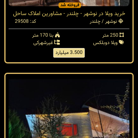
فروخته شد
خرید ویلا در نوشهر - چلندر - مشاورین املاک ساحل
نوشهر / چلندر
کد: 29508
250 متر
بنا 170 متر
ویلا دوبلکس
غیرشهرکی
3.500 میلیارد