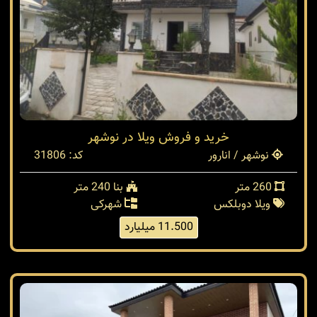
خرید و فروش ویلا در نوشهر
نوشهر / انارور
کد: 31806
260 متر
بنا 240 متر
ویلا دوبلکس
شهرکی
11.500 میلیارد