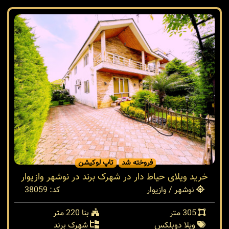
فروخته شد
تاپ لوکیشن
خرید ویلای حیاط دار در شهرک برند در نوشهر وازیوار
نوشهر / وازیوار
کد: 38059
305 متر
بنا 220 متر
ویلا دوبلکس
شهرک برند