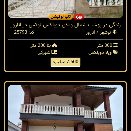
ویژه
تاپ لوکیشن
زندگی در بهشت شمال ویلای دوبلکس لوکس در انارور
نوشهر / انارور
کد: 25793
300 متر
بنا 200 متر
ویلا دوبلکس
شهرکی
7.500 میلیارد