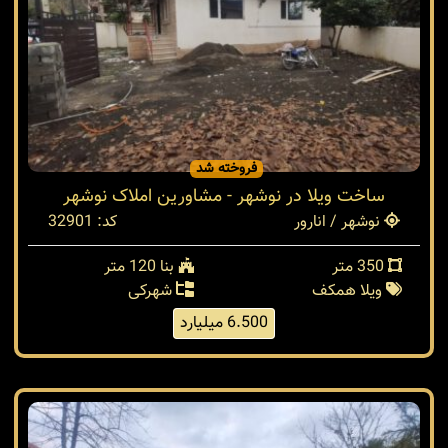
فروخته شد
ساخت ویلا در نوشهر - مشاورین املاک نوشهر
نوشهر / انارور
کد: 32901
350 متر
بنا 120 متر
ویلا همکف
شهرکی
6.500 میلیارد