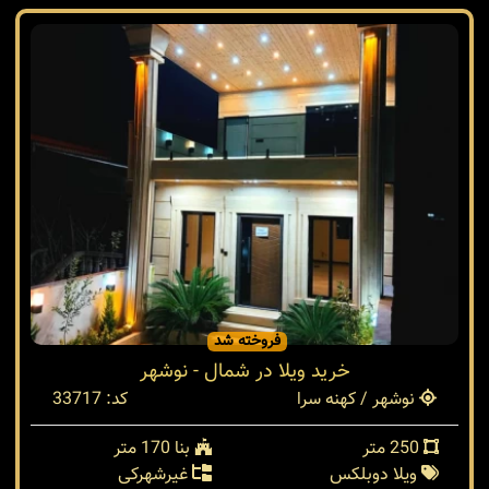
فروخته شد
خرید ویلا در شمال - نوشهر
نوشهر / کهنه سرا
کد: 33717
250 متر
بنا 170 متر
ویلا دوبلکس
غیرشهرکی