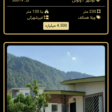
نوشهر / ونوش
کد: 36019
230 متر
بنا 130 متر
ویلا همکف
غیرشهرکی
4.500 میلیارد