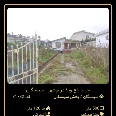
خرید باغ ویلا در نوشهر - سیسنگان
سیسنگان / بخش سیسنگان
کد: 31782
500 متر
بنا 120 متر
ویلا همکف
شهرکی