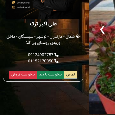
‹
علی اکبر ترک
شمال - مازندران - نوشهر - سیسنگان - داخل
ورودی روستای پی کلا
09124902757
01152170050
تماس
درخواست بازدید
درخواست فروش