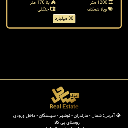
1200 متر
بنا 170 متر
ویلا همکف
جنگلی
30 میلیارد
آدرس: شمال - مازندران - نوشهر - سیسنگان - داخل ورودی
روستای پی کلا