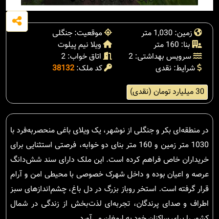
زمین: 1,030 متر
موقعیت: جنگلی
بنا: 160 متر
ویلا نیم پیلوت
سرویس بهداشتی: 2
اتاق خواب: 2
شرایط: نقدی
کد ملک:
38132
30 میلیارد تومان (نقدی)
در منطقه‌ای بکر و جنگلی از نوشهر، یک ویلای باغی منحصربه‌فرد با
1030 متر زمین و 160 متر بنای دو خوابه، فرصتی استثنایی برای
خریداران خاص فراهم کرده است. این ملک دارای سند شش‌دانگ
عرصه و اعیان بوده و داخل شهرک خصوصی با محیطی امن و آرام
قرار گرفته است. استخر روباز بزرگ در دل باغ، چشم‌اندازهای سبز
اطراف و صدای پرندگان، تجربه‌ای لذت‌بخش از زندگی در شمال
کشور را برای ساکنان خود به ارمغان می‌آورد.