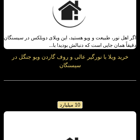
خرید ویلا با نورگیر عالی و روف گاردن ویو جنگل در
سیسنگان
سیسنگان / بخش سیسنگان
کد: 38218
265 متر
بنا 235 متر
ویلا دوبلکس
جنگلی
10 میلیارد