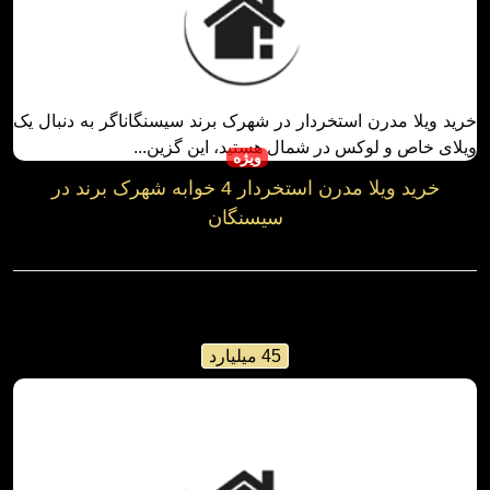
ویژه
خرید ویلا مدرن استخردار 4 خوابه شهرک برند در
سیسنگان
سیسنگان / بخش سیسنگان
کد: 38178
500 متر
بنا 330 متر
ویلا تریپلکس
شهرک برند
45 میلیارد