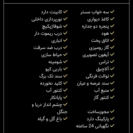
سه خواب مستر
کابینت دارد
کاغذ دیواری
نورپردازی داخلی
پنجره دو جداره
شوفاژپکیچ
هود
درب ریموت دار
اتاق پخت
انباری
گاز رومیزی
درب ضد سرقت
آیفون تصویری
حیاط سازی
تراس
شومینه
آلاچیق
باربی کیو
توالت فرنگی
سند تک برگ
سند عرصه و عیان
کلید نخورده
منبع آب
کنتور آب
کنتور گاز
پایانکار
چشم انداز دریا و
مجوزساخت
جنگل
پارکینگ دارد
باغ گل و گیاه
نگهبانی 24 ساعته