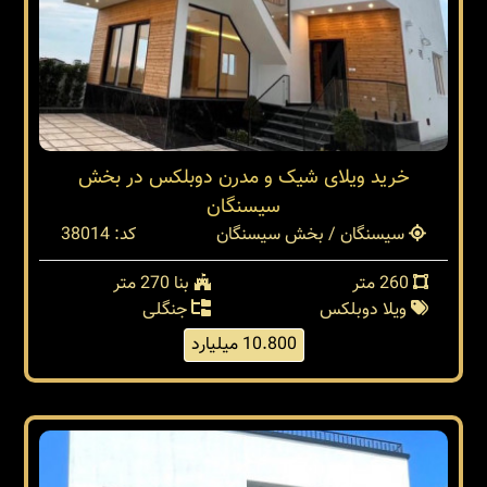
خرید ویلای شیک و مدرن دوبلکس در بخش
سیسنگان
سیسنگان / بخش سیسنگان
کد: 38014
260 متر
بنا 270 متر
ویلا دوبلکس
جنگلی
10.800 میلیارد