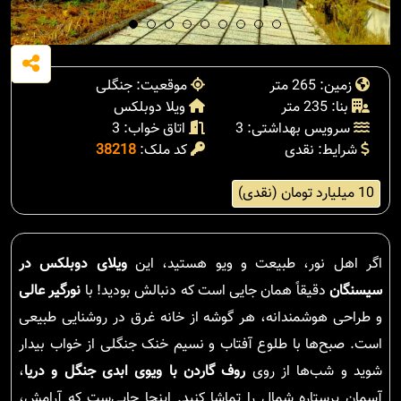
زمین: 265 متر
موقعیت: جنگلی
بنا: 235 متر
ویلا دوبلکس
سرویس بهداشتی: 3
اتاق خواب: 3
شرایط: نقدی
کد ملک:
38218
10 میلیارد تومان (نقدی)
اگر اهل نور، طبیعت و ویو هستید، این
ویلای دوبلکس در
سیسنگان
دقیقاً همان جایی است که دنبالش بودید! با
نورگیر عالی
و طراحی هوشمندانه، هر گوشه از خانه غرق در روشنایی طبیعی
است. صبح‌ها با طلوع آفتاب و نسیم خنک جنگلی از خواب بیدار
شوید و شب‌ها از روی
روف گاردن با ویوی ابدی جنگل و دریا
،
آسمان پرستاره شمال را تماشا کنید. اینجا جایی‌ست که آرامش،