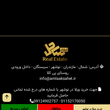
آدرس: شمال - مازندران - نوشهر - سیسنگان - داخل ورودی
روستای پی کلا
info@amlaaksahel.ir
جهت خرید ویلا در نوشهر با شماره های درج شده تماس
حاصل فرمایید
09124902757
-
01152170050
مناطق
تماس سریع
خرید ویلا در نوشهر