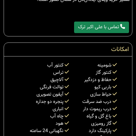
تماس با علی اکبر ترک
امکانات
شومینه
کنتور آب
کنتور گاز
تراس
حفاظ و دزدگیر
آلاچیق
باربی کیو
توالت فرنگی
حیاط سازی
آیفون تصویری
درب ضد سرقت
پنجره دو جداره
درب ریموت دار
انباری
باغ گل و گیاه
چاه آب
گاز رومیزی
هود
پارکینگ دارد
نگهبانی 24 ساعته