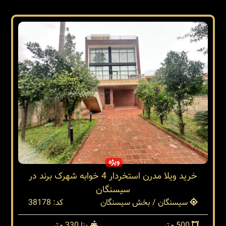
ویژه
خرید ویلا مدرن استخردار 4 خوابه شهرک برند در
سیسنگان
سیسنگان / بخش سیسنگان
کد: 38178
500 متر
بنا 330 متر