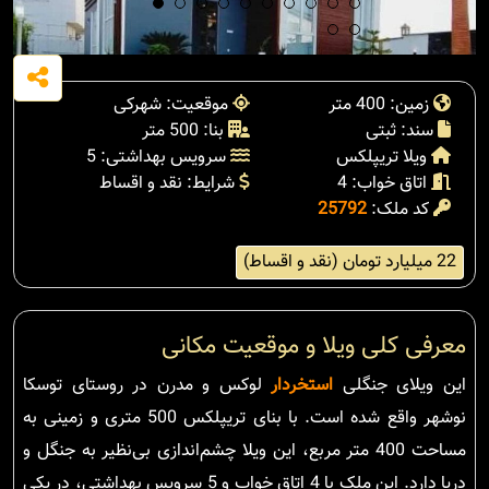
زمین: 400 متر
موقعیت: شهرکی
سند: ثبتی
بنا: 500 متر
ویلا تریپلکس
سرویس بهداشتی: 5
اتاق خواب: 4
شرایط: نقد و اقساط
کد ملک:
25792
22 میلیارد تومان (نقد و اقساط)
معرفی کلی ویلا و موقعیت مکانی
این ویلای جنگلی
استخردار
لوکس و مدرن در روستای توسکا
نوشهر واقع شده است. با بنای تریپلکس 500 متری و زمینی به
مساحت 400 متر مربع، این ویلا چشم‌اندازی بی‌نظیر به جنگل و
دریا دارد. این ملک با 4 اتاق خواب و 5 سرویس بهداشتی، در یکی