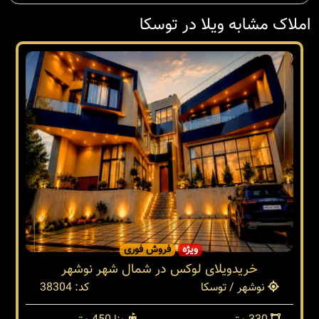
املاک مشابه ویلا در توسکا
ویژه
فروش فوری
خریدویلای لوکس در شمال شهر نوشهر
نوشهر / توسکا
کد: 38304