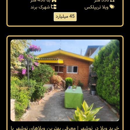
330 متر
بنا 450 متر
ویلا تریپلکس
شهرک برند
45 میلیارد
خرید ویلا در نوشهر | معرفی بهترین ویلاهای نوشهر با