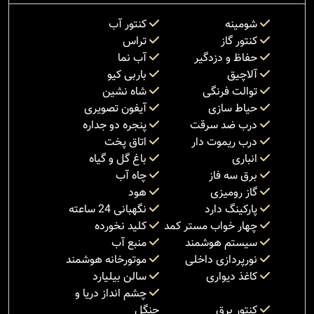
شومینه
کنتور آب
کنتور گاز
تراس
حفاظ و دزدگیر
آب نما
آلاچیق
باربی کیو
توالت فرنگی
شاه نشین
حیاط سازی
آیفون تصویری
درب ضد سرقت
پنجره دو جداره
درب ریموت دار
اتاق پخت
انباری
باغ گل و گیاه
برق سه فاز
چاه آب
گاز رومیزی
هود
پارکینگ دارد
نگهبانی 24 ساعته
چهار خواب مستر کمد
کلید نخورده
سیستم هوشمند
منبع آب
نورپردازی داخلی
موتورخانه هوشمند
کاغذ دیواری
سالن بیلیارد
چشم انداز دریا و
کنتور برق
جنگل