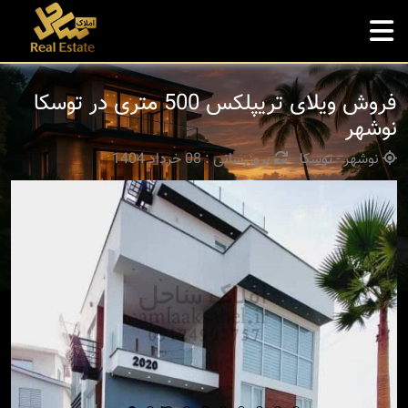
فروش ویلای تریپلکس 500 متری در توسکا
نوشهر
نوشهر - توسکا
بروزرسانی : 08 خرداد 1404