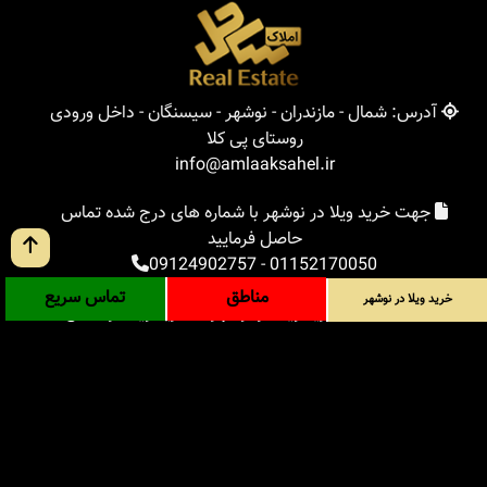
آدرس: شمال - مازندران - نوشهر - سیسنگان - داخل ورودی
روستای پی کلا
info@amlaaksahel.ir
جهت خرید ویلا در نوشهر با شماره های درج شده تماس
حاصل فرمایید
09124902757
-
01152170050
مناطق
تماس سریع
خرید ویلا در نوشهر
املاک ساحل
خرید ویلا در نوشهر
خرید ویلا در شمال
خرید زمین در شمال
خرید باغ ویلا در شمال
خرید آپارتمان در شمال
مناطق
بلاگ
جستجوی پیشرفته
ورود
درباره ما
ارتباط با ما