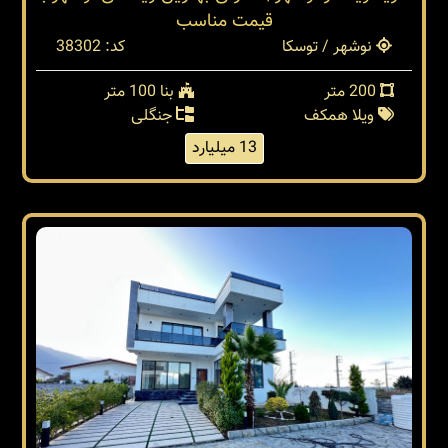
قیمت مناسب
نوشهر / توسکا
کد: 38302
200 متر
بنا 100 متر
ویلا همکف
جنگلی
13 میلیارد