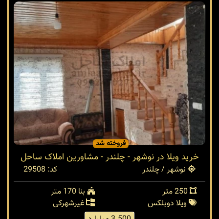
فروخته شد
خرید ویلا در نوشهر - چلندر - مشاورین املاک ساحل
نوشهر / چلندر
کد: 29508
250 متر
بنا 170 متر
ویلا دوبلکس
غیرشهرکی