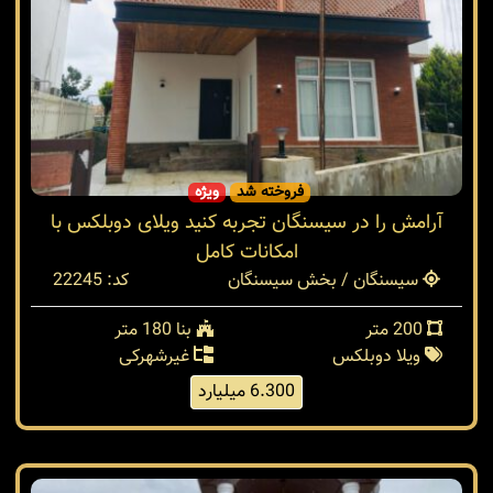
فروخته شد
ویژه
آرامش را در سیسنگان تجربه کنید ویلای دوبلکس با
امکانات کامل
سیسنگان / بخش سیسنگان
کد: 22245
200 متر
بنا 180 متر
ویلا دوبلکس
غیرشهرکی
6.300 میلیارد