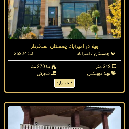
ویلا در امیرآباد چمستان استخردار
چمستان / امیراباد
کد: 25824
342 متر
بنا 370 متر
ویلا دوبلکس
شهرکی
7 میلیارد