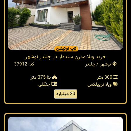
تاپ لوکیشن
خرید ویلا مدرن سنددار در چلندر نوشهر
نوشهر / چلندر
کد: 37912
300 متر
بنا 375 متر
ویلا تریپلکس
جنگلی
20 میلیارد