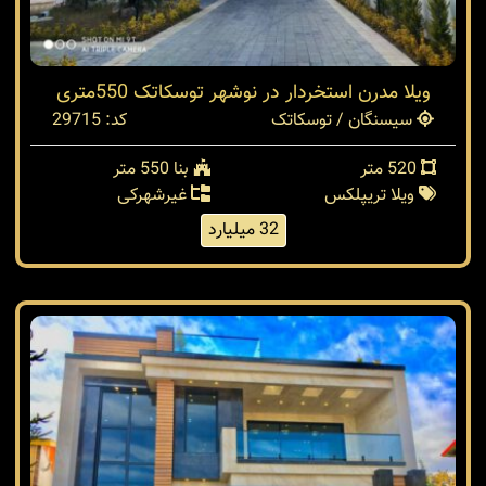
ویلا مدرن استخردار در نوشهر توسکاتک 550متری
سیسنگان / توسکاتک
کد: 29715
520 متر
بنا 550 متر
ویلا تریپلکس
غیرشهرکی
32 میلیارد