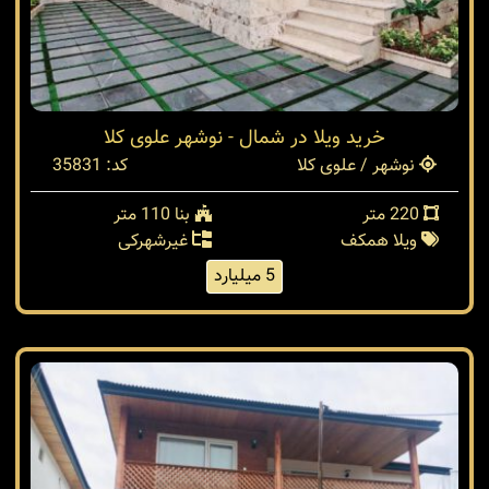
خرید ویلا در شمال - نوشهر علوی کلا
نوشهر / علوی کلا
کد: 35831
220 متر
بنا 110 متر
ویلا همکف
غیرشهرکی
5 میلیارد