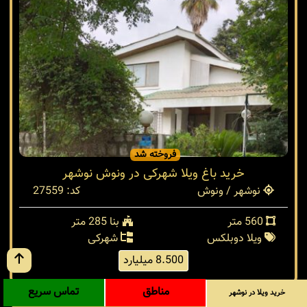
فروخته شد
خرید باغ ویلا شهرکی در ونوش نوشهر
نوشهر / ونوش
کد: 27559
560 متر
بنا 285 متر
ویلا دوبلکس
شهرکی
8.500 میلیارد
مناطق
تماس سریع
خرید ویلا در نوشهر