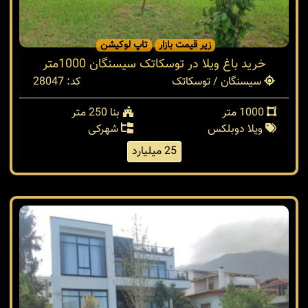
زیر قیمت بازار
تاپ لوکیشن
خرید باغ ویلا در توسکاتک سیسنگان 1000متر
سیسنگان / توسکاتک
کد: 28047
1000 متر
بنا 250 متر
ویلا دوبلکس
شهرکی
25 میلیارد