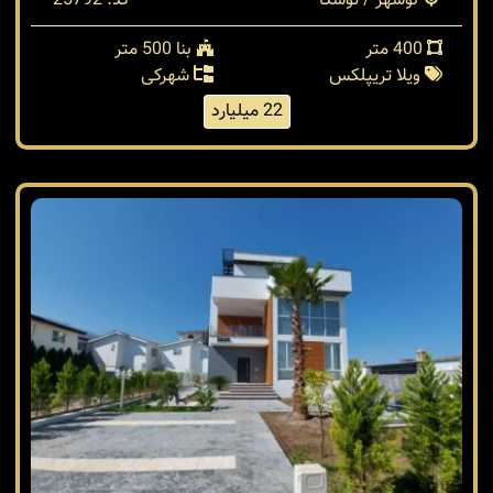
نوشهر / توسکا
کد: 25792
400 متر
بنا 500 متر
ویلا تریپلکس
شهرکی
22 میلیارد