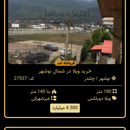
فروخته شد
خرید ویلا در شمال نوشهر
نوشهر / چلندر
کد: 27537
180 متر
بنا 140 متر
ویلا دوبلکس
غیرشهرکی
4.500 میلیارد