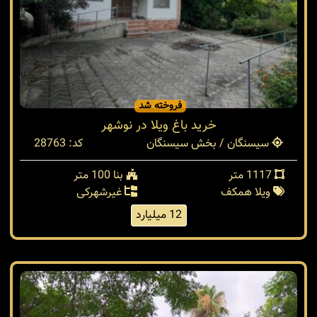
فروخته شد
خرید باغ ویلا در نوشهر
سیسنگان / بخش سیسنگان
کد: 28763
1117 متر
بنا 100 متر
ویلا همکف
غیرشهرکی
12 میلیارد