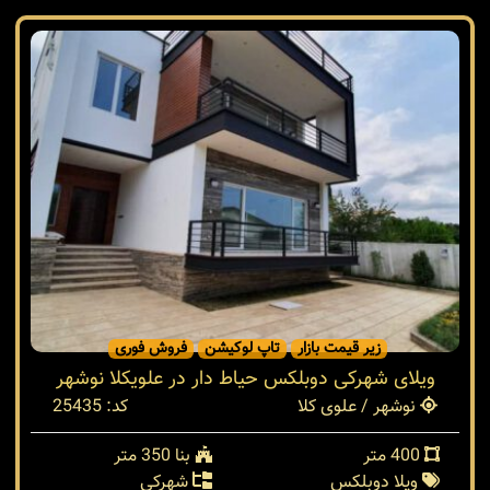
زیر قیمت بازار
تاپ لوکیشن
فروش فوری
ویلای شهرکی دوبلکس حیاط دار در علویکلا نوشهر
نوشهر / علوی کلا
کد: 25435
400 متر
بنا 350 متر
ویلا دوبلکس
شهرکی