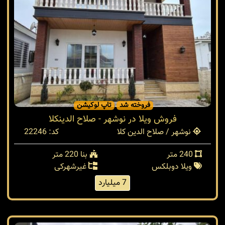
فروخته شد
تاپ لوکیشن
فروش ویلا در نوشهر - صلاح الدینکلا
نوشهر / صلاح الدین کلا
کد: 22246
240 متر
بنا 220 متر
ویلا دوبلکس
غیرشهرکی
7 میلیارد