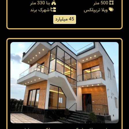
500 متر
بنا 330 متر
ویلا تریپلکس
شهرک برند
45 میلیارد