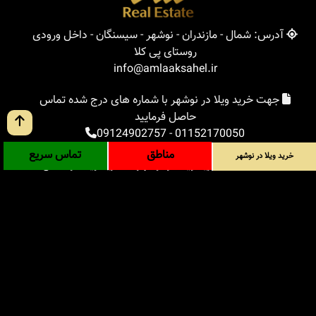
آدرس: شمال - مازندران - نوشهر - سیسنگان - داخل ورودی
روستای پی کلا
info@amlaaksahel.ir
جهت خرید ویلا در نوشهر با شماره های درج شده تماس
حاصل فرمایید
09124902757
-
01152170050
مناطق
تماس سریع
خرید ویلا در نوشهر
املاک ساحل
خرید ویلا در نوشهر
خرید ویلا در شمال
خرید زمین در شمال
خرید باغ ویلا در شمال
خرید آپارتمان در شمال
مناطق
بلاگ
جستجوی پیشرفته
ورود
درباره ما
ارتباط با ما