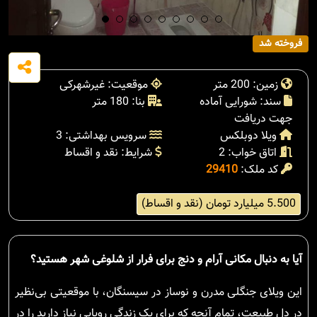
فروخته شد
زمین: 200 متر
موقعیت: غیرشهرکی
سند: شورایی آماده
بنا: 180 متر
جهت دریافت
ویلا دوبلکس
سرویس بهداشتی: 3
اتاق خواب: 2
شرایط: نقد و اقساط
کد ملک:
29410
5.500 میلیارد تومان (نقد و اقساط)
آیا به دنبال مکانی آرام و دنج برای فرار از شلوغی شهر هستید؟
این ویلای جنگلی مدرن و نوساز در سیسنگان، با موقعیتی بی‌نظیر
در دل طبیعت، تمام آنچه که برای یک زندگی رویایی نیاز دارید را در