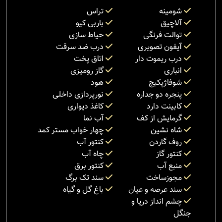
شومینه
تراس
آلاچیق
باربی کیو
توالت فرنگی
حیاط سازی
آیفون تصویری
درب ضد سرقت
درب ریموت دار
اتاق پخت
انباری
گاز رومیزی
شوفاژپکیچ
هود
پنجره دو جداره
نورپردازی داخلی
کابینت دارد
کاغذ دیواری
گرمایش از کف
آب نما
شاه نشین
چهار خواب مستر کمد
روف گاردن
کنتور آب
کنتور گاز
چاه آب
منبع آب
کنتور برق
مجوزساخت
سند تک برگ
سند عرصه و عیان
باغ گل و گیاه
چشم انداز دریا و
جنگل