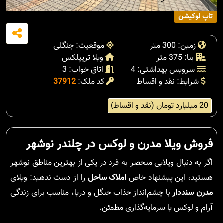
تاپ لوکیشن
زمین: 300 متر
موقعیت: جنگلی
بنا: 375 متر
ویلا تریپلکس
سرویس بهداشتی: 4
اتاق خواب: 3
شرایط: نقد و اقساط
کد ملک:
37912
20 میلیارد تومان (نقد و اقساط)
فروش ویلا مدرن و لوکس در چلندر نوشهر
اگر به دنبال ویلایی منحصر به فرد در یکی از بهترین مناطق نوشهر
هستید، این پیشنهاد خاص
املاک ساحل
را از دست ندهید: ویلای
مدرن سنددار
با چشم‌انداز جذاب جنگل و دریا، مناسب برای زندگی
آرام و لوکس یا سرمایه‌گذاری مطمئن.