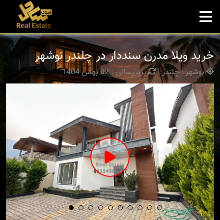
خرید ویلا مدرن سنددار در چلندر نوشهر
نوشهر - چلندر
بروزرسانی : 02 بهمن 1404