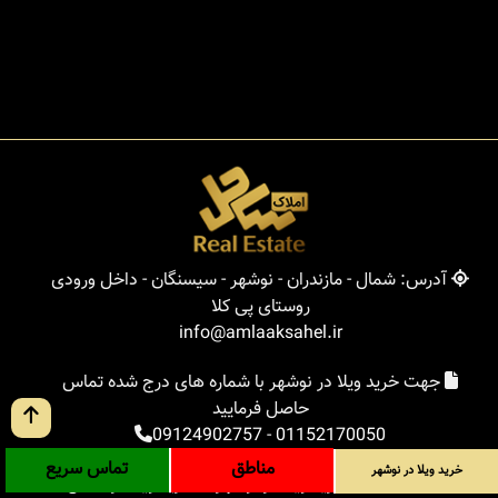
آدرس: شمال - مازندران - نوشهر - سیسنگان - داخل ورودی
روستای پی کلا
info@amlaaksahel.ir
جهت خرید ویلا در نوشهر با شماره های درج شده تماس
حاصل فرمایید
09124902757
-
01152170050
مناطق
تماس سریع
خرید ویلا در نوشهر
املاک ساحل
خرید ویلا در نوشهر
خرید ویلا در شمال