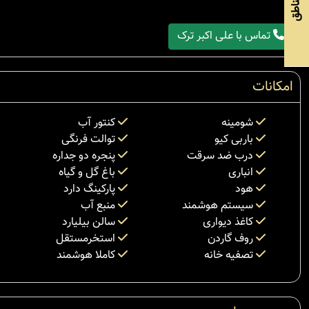
مناطق
تماس با علی اکبر ترک
امکانات
شومینه
کنتور آب
باربی کیو
توالت فرنگی
درب ضد سرقت
پنجره دو جداره
انباری
باغ گل و گیاه
هود
پارکینگ دارد
سیستم هوشمند
منبع آب
کاغذ دیواری
سالن بیلیارد
روف گاردن
استخرمستقل
تصفیه خانه
کاملا هوشمند