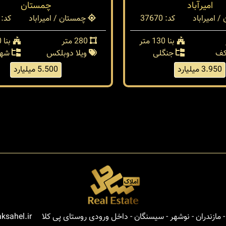
امیرآباد
چمستان
 امیراباد
کد: 37670
چمستان / امیراباد
کد: 37476
بنا 130 متر
280 متر
بنا 200 متر
کف
جنگلی
ویلا دوبلکس
شهر
3.950 میلیارد
5.500 میلیارد
مازندران - نوشهر - سیسنگان - داخل ورودی روستای پی کلا
ksahel.ir