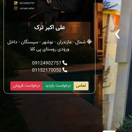
‹
علی اکبر ترک
شمال - مازندران - نوشهر - سیسنگان - داخل
ورودی روستای پی کلا
09124902757
01152170050
تماس
درخواست بازدید
درخواست فروش