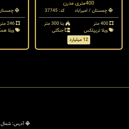
400متری مدرن
چمستان / امیراباد
کد: 37745
چمستان /
400 متر
بنا 300 متر
246 متر
ویلا تریپلکس
جنگلی
ویلا هم
12 میلیارد
آدرس: شمال - 