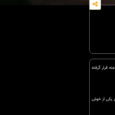
با بنایی به متراژ 370متر مربع و در زمینی با مساحت 342متر مربع در شهرکی تهرانی نشین با نگهبانی 24 ساعته قرار گرفته
در یکی از خوش